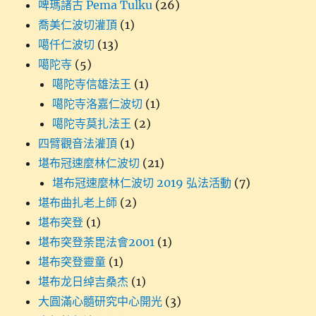
啤瑪諸古 Pema Tulku
(26)
喬美仁波切灌頂
(1)
噶仟仁波切
(13)
噶陀寺
(5)
噶陀寺信雄法王
(1)
噶陀寺洛嘉仁波切
(1)
噶陀寺莫扎法王
(2)
四臂觀音法灌頂
(1)
堪布冠速麼林仁波切
(21)
堪布冠速麼林仁波切 2019 弘法活動
(7)
堪布曲扎老上師
(2)
堪布突登
(1)
堪布突登荼毘法會2001
(1)
堪布突登靈童
(1)
堪布龙日绰吉桑杰
(1)
大圓滿心髓研究中心開光
(3)