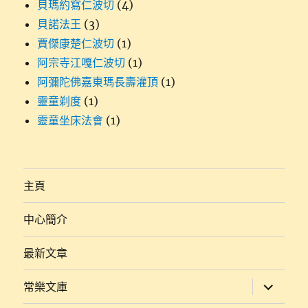
貝瑪約寫仁波切
(4)
貝諾法王
(3)
賈傑康楚仁波切
(1)
阿宗寺江嘎仁波切
(1)
阿彌陀佛嘉東瑪長壽灌頂
(1)
靈童剃度
(1)
靈童坐床法會
(1)
主頁
中心簡介
最新文章
展
常樂文庫
開
子