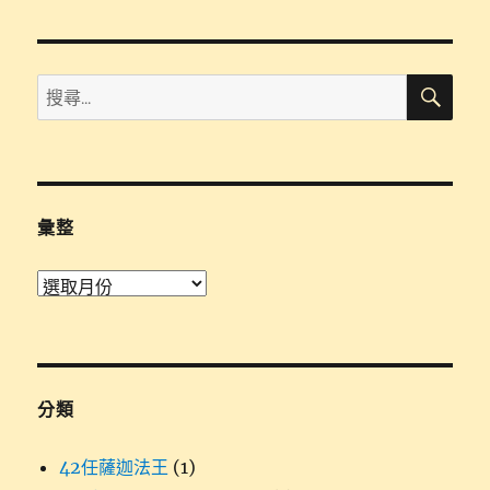
文
章:
搜
搜
尋
尋
關
鍵
字:
彙整
彙
整
分類
42任薩迦法王
(1)