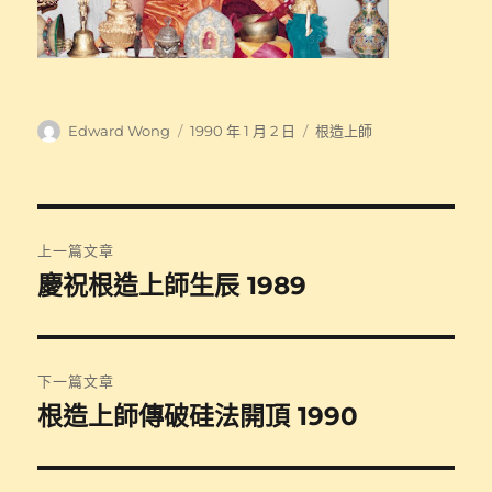
作
發
分
Edward Wong
1990 年 1 月 2 日
根造上師
者
佈
類
日
期:
文
上一篇文章
章
慶祝根造上師生辰 1989
上
一
導
篇
覽
文
下一篇文章
章:
根造上師傳破硅法開頂 1990
下
一
篇