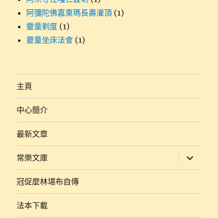
阿彌陀佛嘉東瑪長壽灌頂
(1)
靈童剃度
(1)
靈童坐床法會
(1)
主頁
中心簡介
最新文章
展
常樂文庫
開
子
選
冠促麼林堪布自傳
單
法本下載