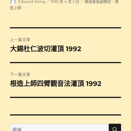
作
發
分
Edward Wong
1992 年 4 月 2 日
佛協會長趙樸初
、
根
者
佈
類
造上師
日
期:
文
上一篇文章
章
大錫杜仁波切灌頂 1992
上
一
導
篇
覽
文
下一篇文章
章:
根造上師四臂觀音法灌頂 1992
下
一
篇
文
章:
搜
搜
尋