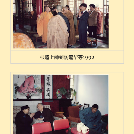
根造上師到訪龍华寺1992