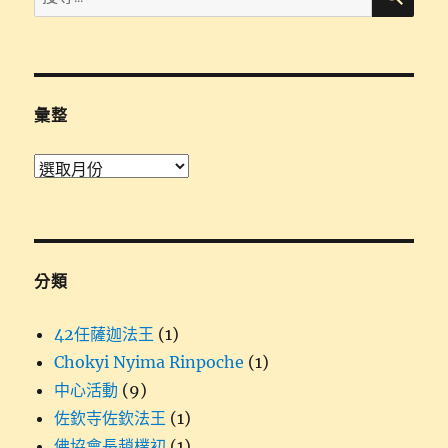
尋
關
鍵
字:
彙整
彙
整
分類
42任薩迦法王
(1)
Chokyi Nyima Rinpoche
(1)
中心活動
(9)
佐欽寺佐欽法王
(1)
佛協會長趙樸初
(1)