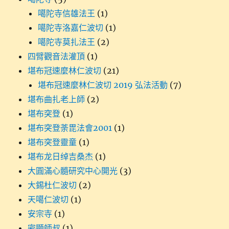
噶陀寺信雄法王
(1)
噶陀寺洛嘉仁波切
(1)
噶陀寺莫扎法王
(2)
四臂觀音法灌頂
(1)
堪布冠速麼林仁波切
(21)
堪布冠速麼林仁波切 2019 弘法活動
(7)
堪布曲扎老上師
(2)
堪布突登
(1)
堪布突登荼毘法會2001
(1)
堪布突登靈童
(1)
堪布龙日绰吉桑杰
(1)
大圓滿心髓研究中心開光
(3)
大錫杜仁波切
(2)
天噶仁波切
(1)
安宗寺
(1)
密顯師叔
(1)