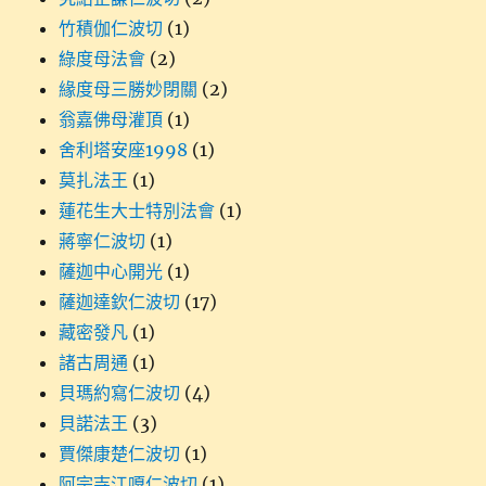
竹積伽仁波切
(1)
綠度母法會
(2)
緣度母三勝妙閉關
(2)
翁嘉佛母灌頂
(1)
舍利塔安座1998
(1)
莫扎法王
(1)
蓮花生大士特別法會
(1)
蔣寧仁波切
(1)
薩迦中心開光
(1)
薩迦達欽仁波切
(17)
藏密發凡
(1)
諸古周通
(1)
貝瑪約寫仁波切
(4)
貝諾法王
(3)
賈傑康楚仁波切
(1)
阿宗寺江嘎仁波切
(1)