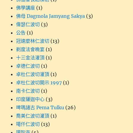
佛學講座
(1)
佛母 Dagmola Jamyang Sakya
(3)
偉瑟仁波切
(3)
公告
(1)
冠速麼林仁波切
(13)
剃度法會晚宴
(1)
十三金法灌頂
(1)
卓德仁波切
(1)
卓杜仁波切灌頂
(1)
卓杜仁波切開示 1997
(1)
南卡仁波切
(1)
印度薩迦中心
(3)
啤瑪諸古 Pema Tulku
(26)
喬美仁波切灌頂
(1)
噶仟仁波切
(13)
噶陀寺
(5)