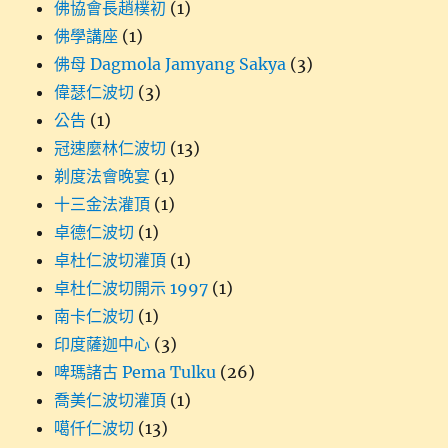
佛協會長趙樸初
(1)
佛學講座
(1)
佛母 Dagmola Jamyang Sakya
(3)
偉瑟仁波切
(3)
公告
(1)
冠速麼林仁波切
(13)
剃度法會晚宴
(1)
十三金法灌頂
(1)
卓德仁波切
(1)
卓杜仁波切灌頂
(1)
卓杜仁波切開示 1997
(1)
南卡仁波切
(1)
印度薩迦中心
(3)
啤瑪諸古 Pema Tulku
(26)
喬美仁波切灌頂
(1)
噶仟仁波切
(13)