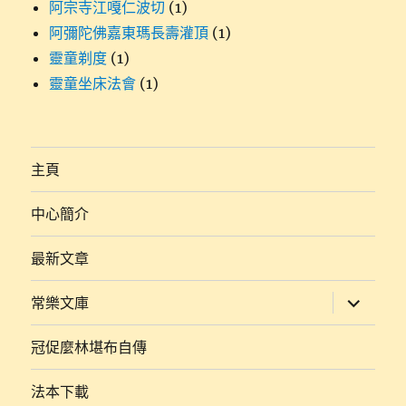
阿宗寺江嘎仁波切
(1)
阿彌陀佛嘉東瑪長壽灌頂
(1)
靈童剃度
(1)
靈童坐床法會
(1)
主頁
中心簡介
最新文章
展
常樂文庫
開
子
選
冠促麼林堪布自傳
單
法本下載