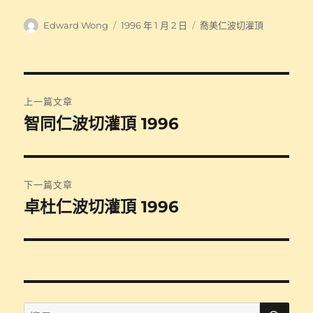
作
發
分
Edward Wong
1996 年 1 月 2 日
喬美仁波切灌頂
者
佈
類
日
期:
文
上一篇文章
章
智同仁波切灌頂 1996
上
一
導
篇
覽
文
下一篇文章
章:
卓杜仁波切灌頂 1996
下
一
篇
文
章:
搜
搜