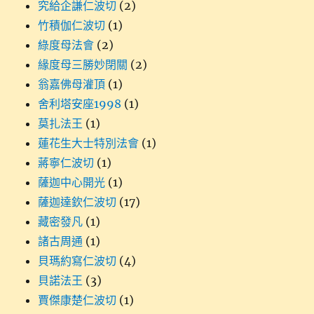
究給企謙仁波切
(2)
竹積伽仁波切
(1)
綠度母法會
(2)
緣度母三勝妙閉關
(2)
翁嘉佛母灌頂
(1)
舍利塔安座1998
(1)
莫扎法王
(1)
蓮花生大士特別法會
(1)
蔣寧仁波切
(1)
薩迦中心開光
(1)
薩迦達欽仁波切
(17)
藏密發凡
(1)
諸古周通
(1)
貝瑪約寫仁波切
(4)
貝諾法王
(3)
賈傑康楚仁波切
(1)