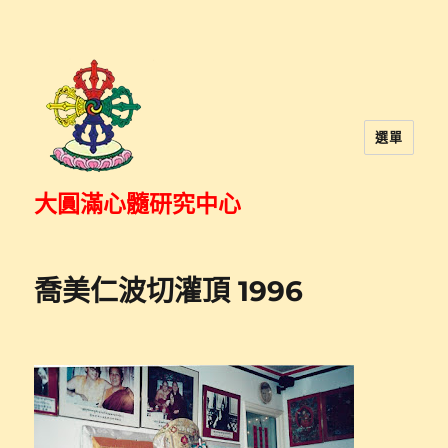
選單
大圓滿心髓研究中心
喬美仁波切灌頂 1996