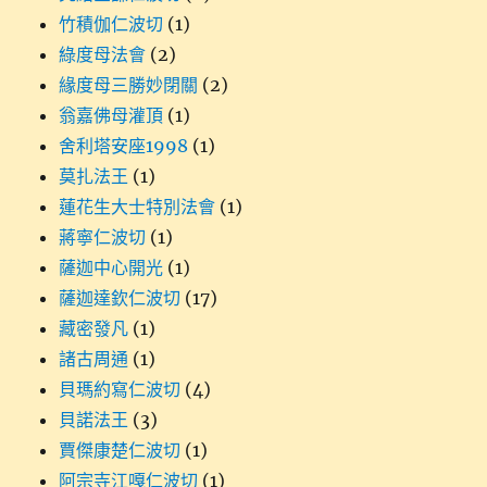
竹積伽仁波切
(1)
綠度母法會
(2)
緣度母三勝妙閉關
(2)
翁嘉佛母灌頂
(1)
舍利塔安座1998
(1)
莫扎法王
(1)
蓮花生大士特別法會
(1)
蔣寧仁波切
(1)
薩迦中心開光
(1)
薩迦達欽仁波切
(17)
藏密發凡
(1)
諸古周通
(1)
貝瑪約寫仁波切
(4)
貝諾法王
(3)
賈傑康楚仁波切
(1)
阿宗寺江嘎仁波切
(1)