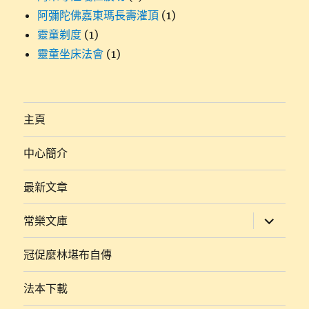
阿彌陀佛嘉東瑪長壽灌頂
(1)
靈童剃度
(1)
靈童坐床法會
(1)
主頁
中心簡介
最新文章
展
常樂文庫
開
子
選
冠促麼林堪布自傳
單
法本下載