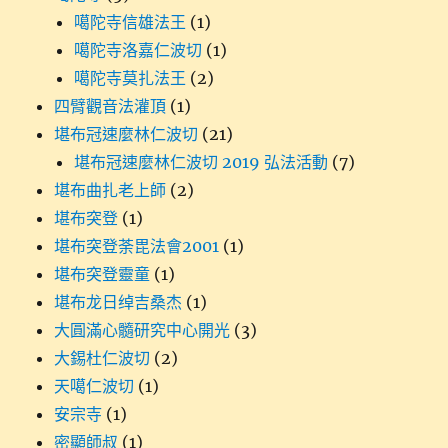
噶陀寺信雄法王
(1)
噶陀寺洛嘉仁波切
(1)
噶陀寺莫扎法王
(2)
四臂觀音法灌頂
(1)
堪布冠速麼林仁波切
(21)
堪布冠速麼林仁波切 2019 弘法活動
(7)
堪布曲扎老上師
(2)
堪布突登
(1)
堪布突登荼毘法會2001
(1)
堪布突登靈童
(1)
堪布龙日绰吉桑杰
(1)
大圓滿心髓研究中心開光
(3)
大錫杜仁波切
(2)
天噶仁波切
(1)
安宗寺
(1)
密顯師叔
(1)