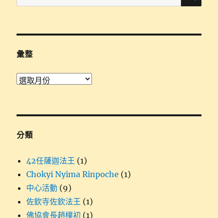
尋
關
鍵
字:
彙整
彙
整
分類
42任薩迦法王
(1)
Chokyi Nyima Rinpoche
(1)
中心活動
(9)
佐欽寺佐欽法王
(1)
佛協會長趙樸初
(1)