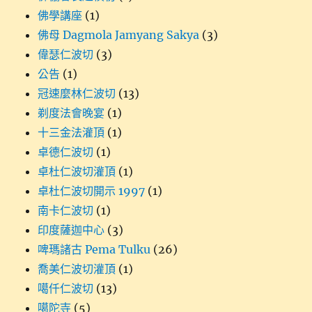
佛學講座
(1)
佛母 Dagmola Jamyang Sakya
(3)
偉瑟仁波切
(3)
公告
(1)
冠速麼林仁波切
(13)
剃度法會晚宴
(1)
十三金法灌頂
(1)
卓德仁波切
(1)
卓杜仁波切灌頂
(1)
卓杜仁波切開示 1997
(1)
南卡仁波切
(1)
印度薩迦中心
(3)
啤瑪諸古 Pema Tulku
(26)
喬美仁波切灌頂
(1)
噶仟仁波切
(13)
噶陀寺
(5)