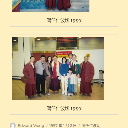
噶仟仁波切 1997
噶仟仁波切 1997
作
發
分
Edward Wong
1997 年 1 月 2 日
噶仟仁波切