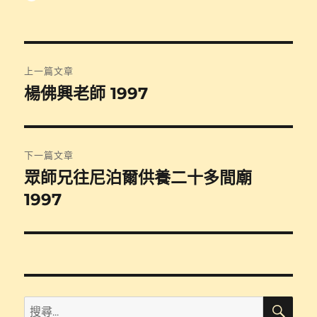
者
佈
類
日
期:
文
上一篇文章
章
楊佛興老師 1997
上
一
導
篇
覽
文
下一篇文章
章:
眾師兄往尼泊爾供養二十多間廟
下
一
1997
篇
文
章:
搜
搜
尋