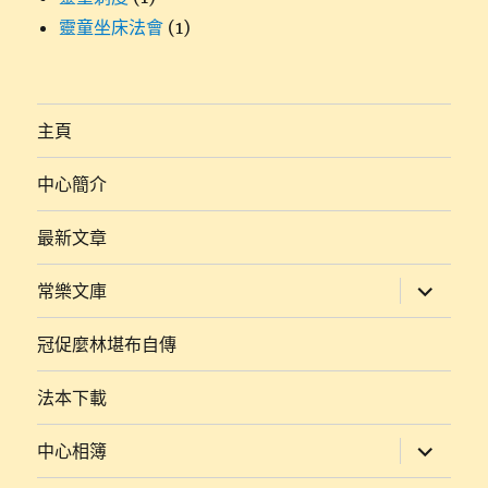
靈童坐床法會
(1)
主頁
中心簡介
最新文章
展
常樂文庫
開
子
選
冠促麼林堪布自傳
單
法本下載
展
中心相簿
開
子