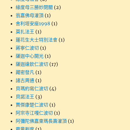
緣度母三勝妙閉關
(2)
翁嘉佛母灌頂
(1)
舍利塔安座1998
(1)
莫扎法王
(1)
蓮花生大士特別法會
(1)
蔣寧仁波切
(1)
薩迦中心開光
(1)
薩迦達欽仁波切
(17)
藏密發凡
(1)
諸古周通
(1)
貝瑪約寫仁波切
(4)
貝諾法王
(3)
賈傑康楚仁波切
(1)
阿宗寺江嘎仁波切
(1)
阿彌陀佛嘉東瑪長壽灌頂
(1)
靈童剃度
(1)