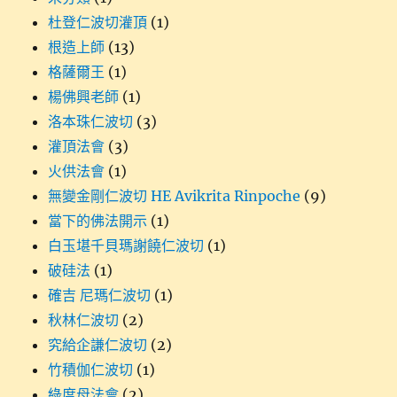
杜登仁波切灌頂
(1)
根造上師
(13)
格薩爾王
(1)
楊佛興老師
(1)
洛本珠仁波切
(3)
灌頂法會
(3)
火供法會
(1)
無變金剛仁波切 HE Avikrita Rinpoche
(9)
當下的佛法開示
(1)
白玉堪千貝瑪謝饒仁波切
(1)
破硅法
(1)
確吉 尼瑪仁波切
(1)
秋林仁波切
(2)
究給企謙仁波切
(2)
竹積伽仁波切
(1)
綠度母法會
(2)