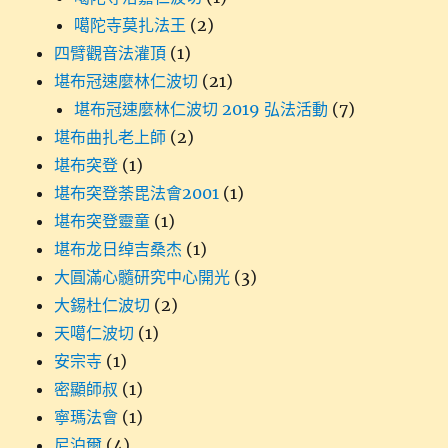
噶陀寺莫扎法王
(2)
四臂觀音法灌頂
(1)
堪布冠速麼林仁波切
(21)
堪布冠速麼林仁波切 2019 弘法活動
(7)
堪布曲扎老上師
(2)
堪布突登
(1)
堪布突登荼毘法會2001
(1)
堪布突登靈童
(1)
堪布龙日绰吉桑杰
(1)
大圓滿心髓研究中心開光
(3)
大錫杜仁波切
(2)
天噶仁波切
(1)
安宗寺
(1)
密顯師叔
(1)
寧瑪法會
(1)
尼泊爾
(4)