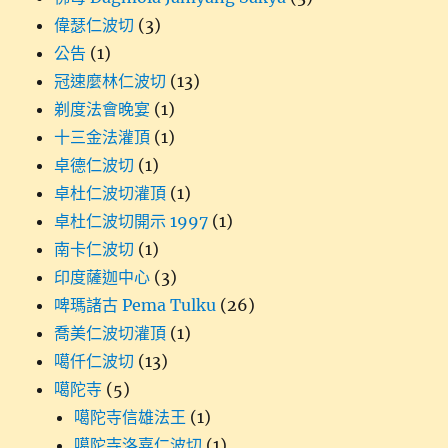
偉瑟仁波切
(3)
公告
(1)
冠速麼林仁波切
(13)
剃度法會晚宴
(1)
十三金法灌頂
(1)
卓德仁波切
(1)
卓杜仁波切灌頂
(1)
卓杜仁波切開示 1997
(1)
南卡仁波切
(1)
印度薩迦中心
(3)
啤瑪諸古 Pema Tulku
(26)
喬美仁波切灌頂
(1)
噶仟仁波切
(13)
噶陀寺
(5)
噶陀寺信雄法王
(1)
噶陀寺洛嘉仁波切
(1)