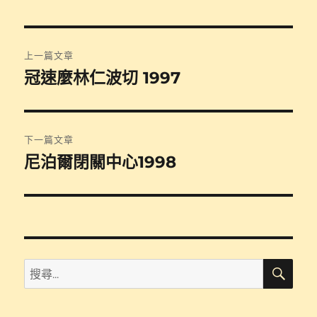
期:
文
上一篇文章
章
冠速麼林仁波切 1997
上
一
導
篇
覽
文
下一篇文章
章:
尼泊爾閉關中心1998
下
一
篇
文
章:
搜
搜
尋
尋
關