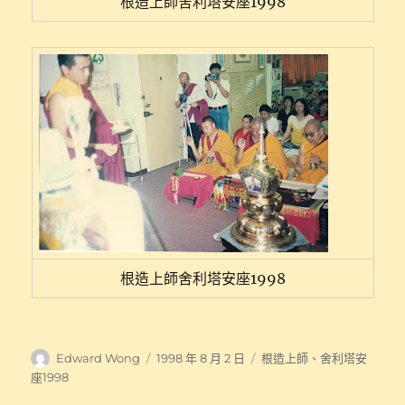
根造上師舍利塔安座1998
根造上師舍利塔安座1998
作
發
分
Edward Wong
1998 年 8 月 2 日
根造上師
、
舍利塔安
者
佈
類
座1998
日