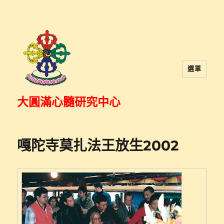
選單
大圓滿心髓研究中心
嘎陀寺莫扎法王放生2002