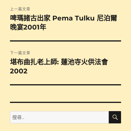
文
上一篇文章
章
啤瑪諸古出家 Pema Tulku 尼泊爾
上
一
晚宴2001年
導
篇
覽
文
章:
下一篇文章
堪布曲扎老上師: 蓮池寺火供法會
下
一
2002
篇
文
章:
搜
搜
尋
尋