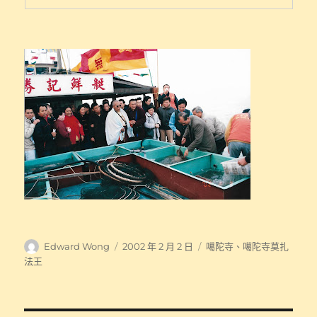
作
發
分
Edward Wong
2002 年 2 月 2 日
噶陀寺
、
噶陀寺莫扎
者
佈
類
法王
日
期: