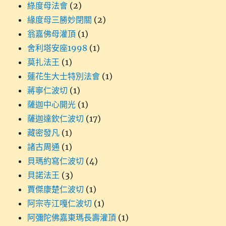
綠度母法會
(2)
緣度母三勝妙閉關
(2)
翁嘉佛母灌頂
(1)
舍利塔安座1998
(1)
莫扎法王
(1)
蓮花生大士特別法會
(1)
蔣寧仁波切
(1)
薩迦中心開光
(1)
薩迦達欽仁波切
(17)
藏密發凡
(1)
諸古周通
(1)
貝瑪約寫仁波切
(4)
貝諾法王
(3)
賈傑康楚仁波切
(1)
阿宗寺江嘎仁波切
(1)
阿彌陀佛嘉東瑪長壽灌頂
(1)