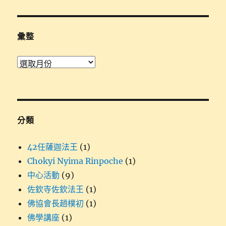
關
鍵
字:
彙整
彙
整
分類
42任薩迦法王
(1)
Chokyi Nyima Rinpoche
(1)
中心活動
(9)
佐欽寺佐欽法王
(1)
佛協會長趙樸初
(1)
佛學講座
(1)