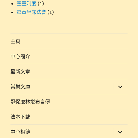
靈童剃度
(1)
靈童坐床法會
(1)
主頁
中心簡介
最新文章
展
常樂文庫
開
子
選
冠促麼林堪布自傳
單
法本下載
展
中心相簿
開