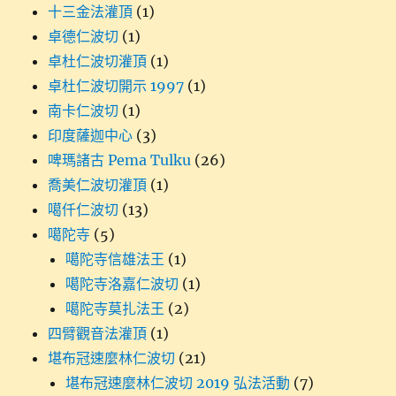
十三金法灌頂
(1)
卓德仁波切
(1)
卓杜仁波切灌頂
(1)
卓杜仁波切開示 1997
(1)
南卡仁波切
(1)
印度薩迦中心
(3)
啤瑪諸古 Pema Tulku
(26)
喬美仁波切灌頂
(1)
噶仟仁波切
(13)
噶陀寺
(5)
噶陀寺信雄法王
(1)
噶陀寺洛嘉仁波切
(1)
噶陀寺莫扎法王
(2)
四臂觀音法灌頂
(1)
堪布冠速麼林仁波切
(21)
堪布冠速麼林仁波切 2019 弘法活動
(7)