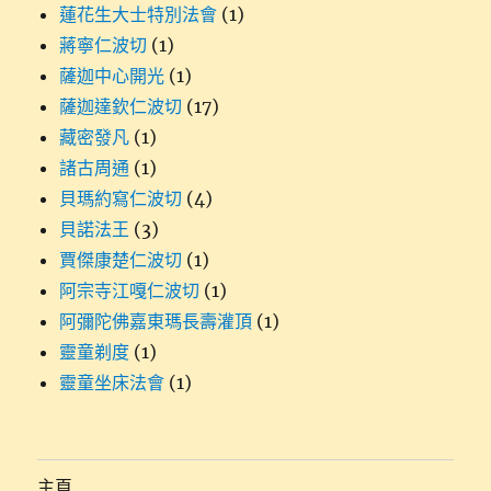
蓮花生大士特別法會
(1)
蔣寧仁波切
(1)
薩迦中心開光
(1)
薩迦達欽仁波切
(17)
藏密發凡
(1)
諸古周通
(1)
貝瑪約寫仁波切
(4)
貝諾法王
(3)
賈傑康楚仁波切
(1)
阿宗寺江嘎仁波切
(1)
阿彌陀佛嘉東瑪長壽灌頂
(1)
靈童剃度
(1)
靈童坐床法會
(1)
主頁