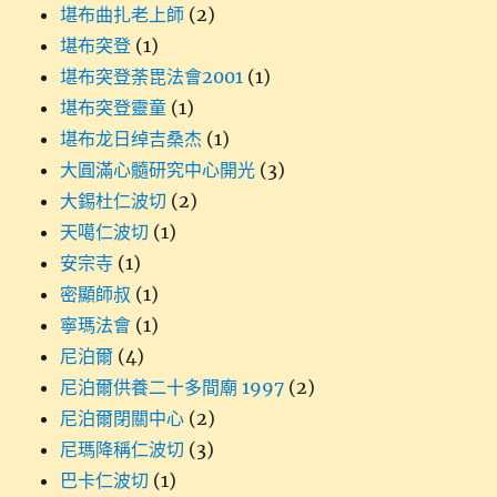
堪布曲扎老上師
(2)
堪布突登
(1)
堪布突登荼毘法會2001
(1)
堪布突登靈童
(1)
堪布龙日绰吉桑杰
(1)
大圓滿心髓研究中心開光
(3)
大錫杜仁波切
(2)
天噶仁波切
(1)
安宗寺
(1)
密顯師叔
(1)
寧瑪法會
(1)
尼泊爾
(4)
尼泊爾供養二十多間廟 1997
(2)
尼泊爾閉關中心
(2)
尼瑪降稱仁波切
(3)
巴卡仁波切
(1)