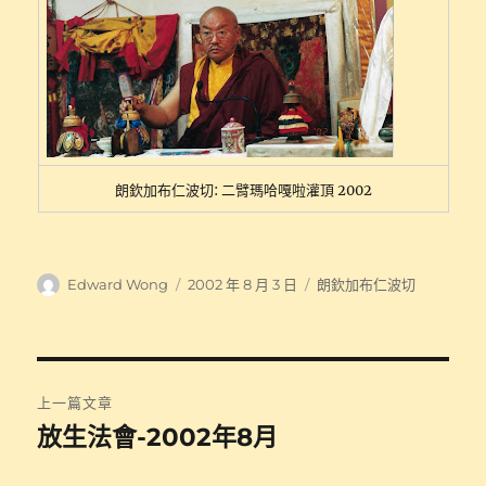
朗欽加布仁波切: 二臂瑪哈嘎啦灌頂 2002
作
發
分
Edward Wong
2002 年 8 月 3 日
朗欽加布仁波切
者
佈
類
日
期:
文
上一篇文章
章
放生法會-2002年8月
上
一
導