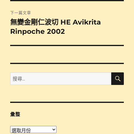
篇
覽
文
下一篇文章
章:
無變金剛仁波切 HE Avikrita
下
一
Rinpoche 2002
篇
文
章:
搜
搜
尋
尋
關
鍵
字:
彙整
彙