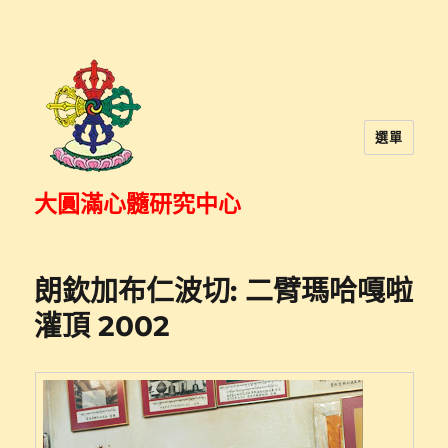
選單
大圓滿心髓研究中心
朗欽加布仁波切: 二臂瑪哈嘎啦
灌頂 2002