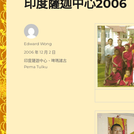
印度薩迦中心2006
作
Edward Wong
者
發
2006 年 12 月 2 日
佈
分
印度薩迦中心
、
啤瑪諸古
日
類
Pema Tulku
期: