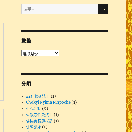
搜
搜
尋
尋
關
鍵
字:
彙整
彙
整
分類
42任薩迦法王
(1)
Chokyi Nyima Rinpoche
(1)
中心活動
(9)
佐欽寺佐欽法王
(1)
佛協會長趙樸初
(1)
佛學講座
(1)