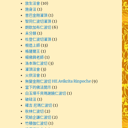
放生法會
(10)
施身法
(1)
普巴金剛灌頂
(1)
智同仁波切灌頂
(1)
朗欽加布仁波切
(6)
未分類
(1)
杜登仁波切灌頂
(1)
根造上師
(13)
格薩爾王
(1)
楊佛興老師
(1)
洛本珠仁波切
(3)
灌頂法會
(3)
火供法會
(1)
無變金剛仁波切 HE Avikrita Rinpoche
(9)
當下的佛法開示
(1)
白玉堪千貝瑪謝饒仁波切
(1)
破硅法
(1)
確吉 尼瑪仁波切
(1)
秋林仁波切
(2)
究給企謙仁波切
(2)
竹積伽仁波切
(1)