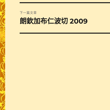
篇
覽
文
下一篇文章
章:
朗欽加布仁波切 2009
下
一
篇
文
章: