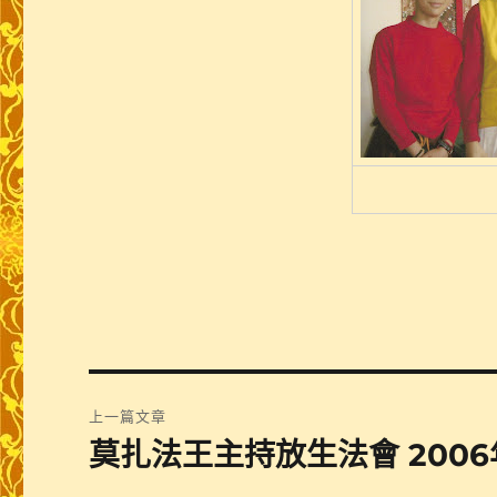
文
上一篇文章
章
莫扎法王主持放生法會 2006
上
一
導