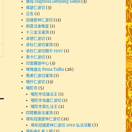
佛母 Dagmola Jamyang Sakya
(3)
偉瑟仁波切
(3)
公告
(1)
冠速麼林仁波切
(13)
剃度法會晚宴
(1)
十三金法灌頂
(1)
卓德仁波切
(1)
卓杜仁波切灌頂
(1)
卓杜仁波切開示 1997
(1)
南卡仁波切
(1)
印度薩迦中心
(3)
啤瑪諸古 Pema Tulku
(26)
喬美仁波切灌頂
(1)
噶仟仁波切
(13)
噶陀寺
(5)
噶陀寺信雄法王
(1)
噶陀寺洛嘉仁波切
(1)
噶陀寺莫扎法王
(2)
四臂觀音法灌頂
(1)
堪布冠速麼林仁波切
(21)
堪布冠速麼林仁波切 2019 弘法活動
(7)
堪布曲扎老上師
(2)