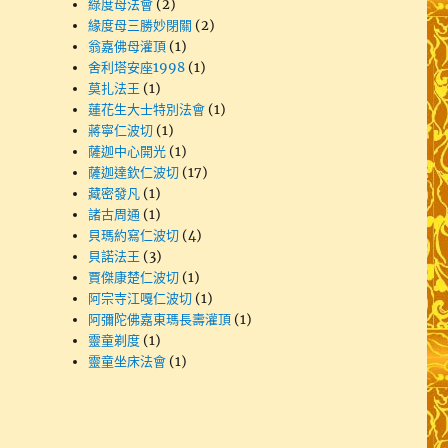
綠度母法會
(2)
緣度母三勝妙閉關
(2)
翁嘉佛母灌頂
(1)
舍利塔安座1998
(1)
莫扎法王
(1)
蓮花生大士特別法會
(1)
蔣寧仁波切
(1)
薩迦中心開光
(1)
薩迦達欽仁波切
(17)
藏密發凡
(1)
諸古周通
(1)
貝瑪約寫仁波切
(4)
貝諾法王
(3)
賈傑康楚仁波切
(1)
阿宗寺江嘎仁波切
(1)
阿彌陀佛嘉東瑪長壽灌頂
(1)
靈童剃度
(1)
靈童坐床法會
(1)