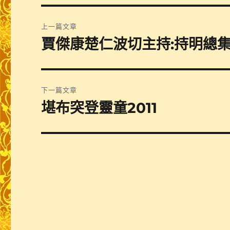
文
上一篇文章
章
賈傑康楚仁波切主持:持明總集薈
上
一
導
篇
覽
文
下一篇文章
章:
堪布突登靈童2011
下
一
篇
文
章: