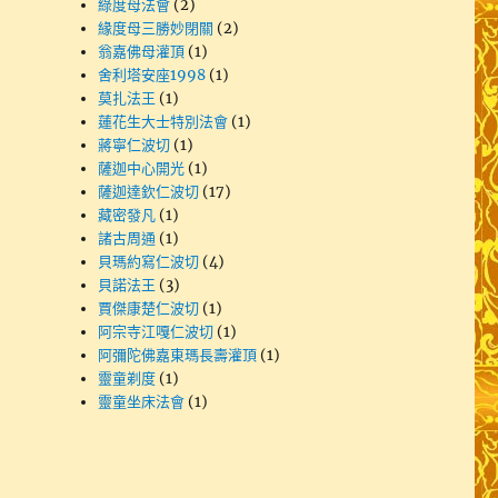
綠度母法會
(2)
緣度母三勝妙閉關
(2)
翁嘉佛母灌頂
(1)
舍利塔安座1998
(1)
莫扎法王
(1)
蓮花生大士特別法會
(1)
蔣寧仁波切
(1)
薩迦中心開光
(1)
薩迦達欽仁波切
(17)
藏密發凡
(1)
諸古周通
(1)
貝瑪約寫仁波切
(4)
貝諾法王
(3)
賈傑康楚仁波切
(1)
阿宗寺江嘎仁波切
(1)
阿彌陀佛嘉東瑪長壽灌頂
(1)
靈童剃度
(1)
靈童坐床法會
(1)