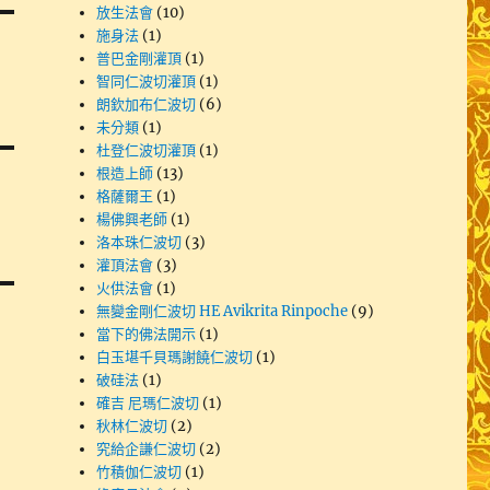
放生法會
(10)
施身法
(1)
普巴金剛灌頂
(1)
智同仁波切灌頂
(1)
朗欽加布仁波切
(6)
未分類
(1)
杜登仁波切灌頂
(1)
根造上師
(13)
格薩爾王
(1)
楊佛興老師
(1)
洛本珠仁波切
(3)
灌頂法會
(3)
火供法會
(1)
無變金剛仁波切 HE Avikrita Rinpoche
(9)
當下的佛法開示
(1)
白玉堪千貝瑪謝饒仁波切
(1)
破硅法
(1)
確吉 尼瑪仁波切
(1)
秋林仁波切
(2)
究給企謙仁波切
(2)
竹積伽仁波切
(1)