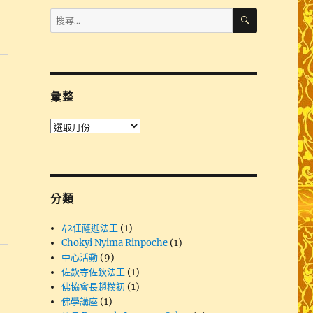
搜
搜
尋
尋
關
鍵
字:
彙整
彙
整
分類
42任薩迦法王
(1)
Chokyi Nyima Rinpoche
(1)
中心活動
(9)
佐欽寺佐欽法王
(1)
佛協會長趙樸初
(1)
佛學講座
(1)