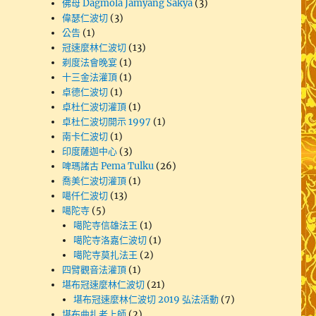
佛母 Dagmola Jamyang Sakya
(3)
偉瑟仁波切
(3)
公告
(1)
冠速麼林仁波切
(13)
剃度法會晚宴
(1)
十三金法灌頂
(1)
卓德仁波切
(1)
卓杜仁波切灌頂
(1)
卓杜仁波切開示 1997
(1)
南卡仁波切
(1)
印度薩迦中心
(3)
啤瑪諸古 Pema Tulku
(26)
喬美仁波切灌頂
(1)
噶仟仁波切
(13)
噶陀寺
(5)
噶陀寺信雄法王
(1)
噶陀寺洛嘉仁波切
(1)
噶陀寺莫扎法王
(2)
四臂觀音法灌頂
(1)
堪布冠速麼林仁波切
(21)
堪布冠速麼林仁波切 2019 弘法活動
(7)
堪布曲扎老上師
(2)