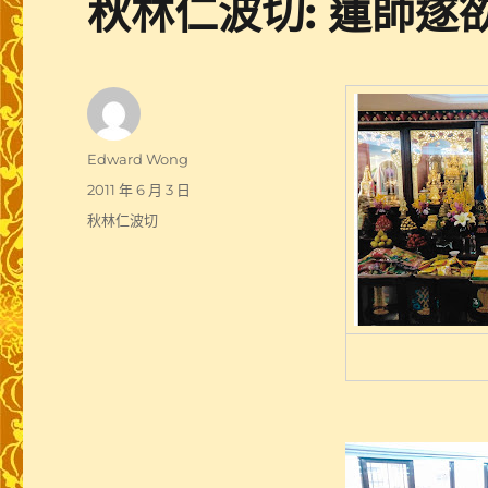
秋林仁波切: 蓮師遂欲
作
Edward Wong
者
發
2011 年 6 月 3 日
佈
分
秋林仁波切
日
類
期: