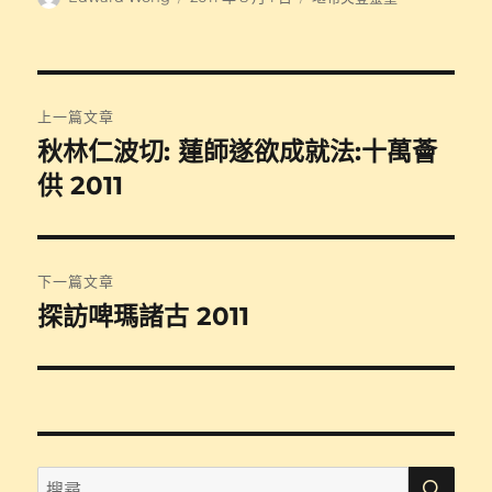
者
佈
類
日
期:
文
上一篇文章
章
秋林仁波切: 蓮師遂欲成就法:十萬薈
上
一
供 2011
導
篇
覽
文
章:
下一篇文章
探訪啤瑪諸古 2011
下
一
篇
文
章:
搜
搜
尋