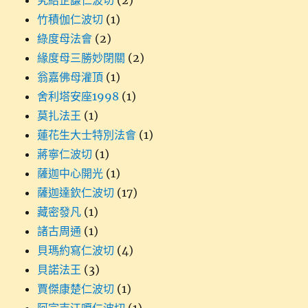
究給企謙仁波切
(2)
竹積伽仁波切
(1)
綠度母法會
(2)
緣度母三勝妙閉關
(2)
翁嘉佛母灌頂
(1)
舍利塔安座1998
(1)
莫扎法王
(1)
蓮花生大士特別法會
(1)
蔣寧仁波切
(1)
薩迦中心開光
(1)
薩迦達欽仁波切
(17)
藏密發凡
(1)
諸古周通
(1)
貝瑪約寫仁波切
(4)
貝諾法王
(3)
賈傑康楚仁波切
(1)