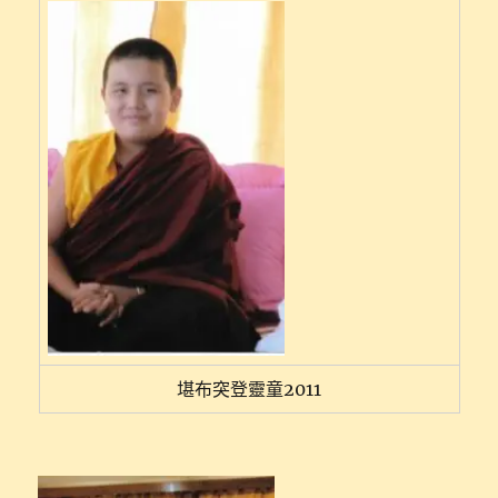
堪布突登靈童2011