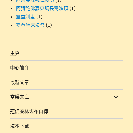
阿宗寺江嘎仁波切
(1)
阿彌陀佛嘉東瑪長壽灌頂
(1)
靈童剃度
(1)
靈童坐床法會
(1)
主頁
中心簡介
最新文章
展
常樂文庫
開
子
選
冠促麼林堪布自傳
單
法本下載