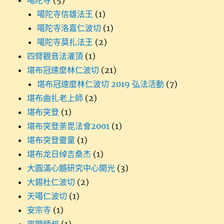
噶陀寺
(5)
噶陀寺信雄法王
(1)
噶陀寺洛嘉仁波切
(1)
噶陀寺莫扎法王
(2)
四臂觀音法灌頂
(1)
堪布冠速麼林仁波切
(21)
堪布冠速麼林仁波切 2019 弘法活動
(7)
堪布曲扎老上師
(2)
堪布突登
(1)
堪布突登荼毘法會2001
(1)
堪布突登靈童
(1)
堪布龙日绰吉桑杰
(1)
大圓滿心髓研究中心開光
(3)
大錫杜仁波切
(2)
天噶仁波切
(1)
安宗寺
(1)