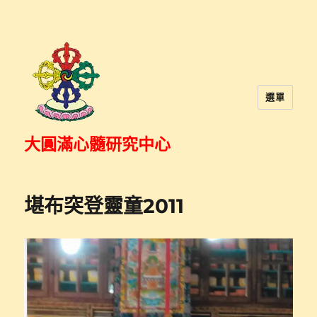
選單
大圓滿心髓研究中心
堪布突登靈童2011