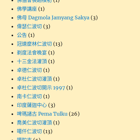
佛協會長趙樸初
(1)
佛學講座
(1)
佛母 Dagmola Jamyang Sakya
(3)
偉瑟仁波切
(3)
公告
(1)
冠速麼林仁波切
(13)
剃度法會晚宴
(1)
十三金法灌頂
(1)
卓德仁波切
(1)
卓杜仁波切灌頂
(1)
卓杜仁波切開示 1997
(1)
南卡仁波切
(1)
印度薩迦中心
(3)
啤瑪諸古 Pema Tulku
(26)
喬美仁波切灌頂
(1)
噶仟仁波切
(13)