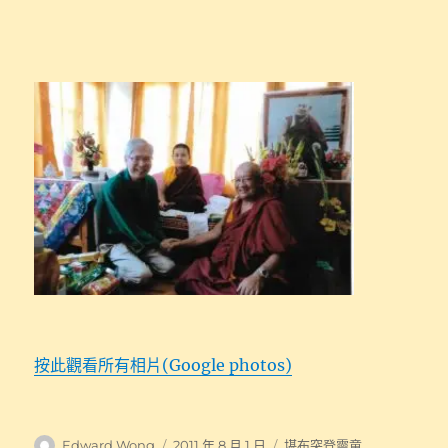
按此觀看所有相片(Google photos)
作
發
分
Edward Wong
2011 年 8 月 1 日
堪布突登靈童