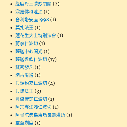
緣度母三勝妙閉關
(2)
翁嘉佛母灌頂
(1)
舍利塔安座1998
(1)
莫扎法王
(1)
蓮花生大士特別法會
(1)
蔣寧仁波切
(1)
薩迦中心開光
(1)
薩迦達欽仁波切
(17)
藏密發凡
(1)
諸古周通
(1)
貝瑪約寫仁波切
(4)
貝諾法王
(3)
賈傑康楚仁波切
(1)
阿宗寺江嘎仁波切
(1)
阿彌陀佛嘉東瑪長壽灌頂
(1)
靈童剃度
(1)