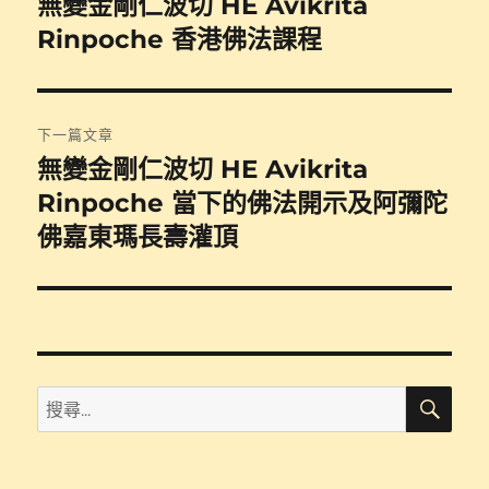
無變金剛仁波切 HE Avikrita
上
一
Rinpoche 香港佛法課程
導
篇
覽
文
章:
下一篇文章
無變金剛仁波切 HE Avikrita
下
一
Rinpoche 當下的佛法開示及阿彌陀
篇
佛嘉東瑪長壽灌頂
文
章:
搜
搜
尋
尋
關