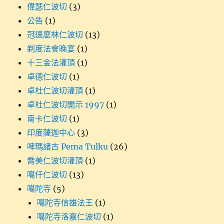
偉瑟仁波切
(3)
公告
(1)
冠速麼林仁波切
(13)
剃度法會晚宴
(1)
十三金法灌頂
(1)
卓德仁波切
(1)
卓杜仁波切灌頂
(1)
卓杜仁波切開示 1997
(1)
南卡仁波切
(1)
印度薩迦中心
(3)
啤瑪諸古 Pema Tulku
(26)
喬美仁波切灌頂
(1)
噶仟仁波切
(13)
噶陀寺
(5)
噶陀寺信雄法王
(1)
噶陀寺洛嘉仁波切
(1)