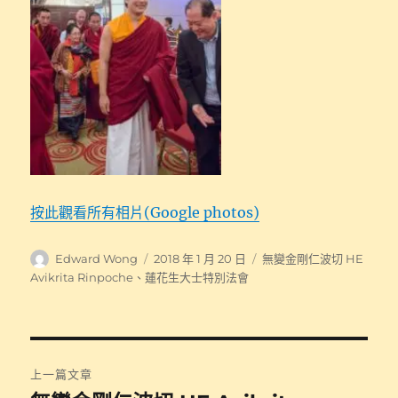
按此觀看所有相片(Google photos)
作
發
分
Edward Wong
2018 年 1 月 20 日
無變金剛仁波切 HE
者
佈
類
Avikrita Rinpoche
、
蓮花生大士特別法會
日
期:
文
上一篇文章
章