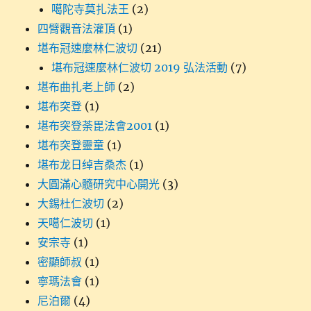
噶陀寺莫扎法王
(2)
四臂觀音法灌頂
(1)
堪布冠速麼林仁波切
(21)
堪布冠速麼林仁波切 2019 弘法活動
(7)
堪布曲扎老上師
(2)
堪布突登
(1)
堪布突登荼毘法會2001
(1)
堪布突登靈童
(1)
堪布龙日绰吉桑杰
(1)
大圓滿心髓研究中心開光
(3)
大錫杜仁波切
(2)
天噶仁波切
(1)
安宗寺
(1)
密顯師叔
(1)
寧瑪法會
(1)
尼泊爾
(4)