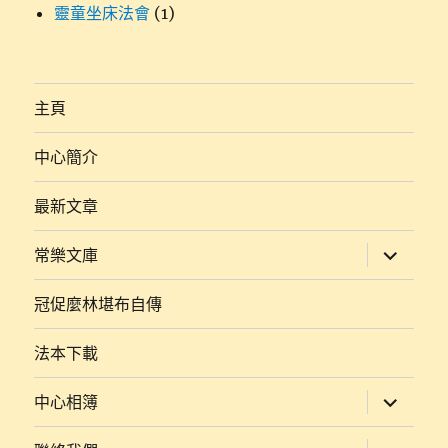
靈童坐床法會
(1)
主頁
中心簡介
最新文章
展
常樂文庫
開
子
選
冠促麼林堪布自傳
單
法本下載
展
中心相簿
開
子
選
展