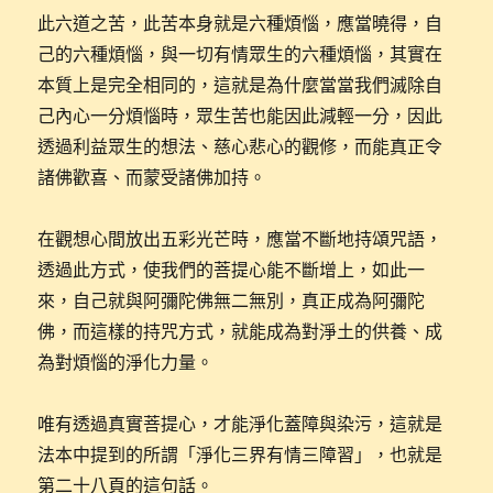
此六道之苦，此苦本身就是六種煩惱，應當曉得，自
己的六種煩惱，與一切有情眾生的六種煩惱，其實在
本質上是完全相同的，這就是為什麼當當我們滅除自
己內心一分煩惱時，眾生苦也能因此減輕一分，因此
透過利益眾生的想法、慈心悲心的觀修，而能真正令
諸佛歡喜、而蒙受諸佛加持。
在觀想心間放出五彩光芒時，應當不斷地持頌咒語，
透過此方式，使我們的菩提心能不斷增上，如此一
來，自己就與阿彌陀佛無二無別，真正成為阿彌陀
佛，而這樣的持咒方式，就能成為對淨土的供養、成
為對煩惱的淨化力量。
唯有透過真實菩提心，才能淨化蓋障與染污，這就是
法本中提到的所謂「淨化三界有情三障習」，也就是
第二十八頁的這句話。