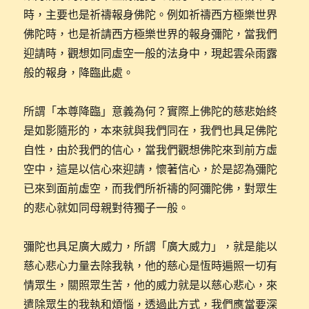
時，主要也是祈禱報身佛陀。例如祈禱西方極樂世界
佛陀時，也是祈請西方極樂世界的報身彌陀，當我們
迎請時，觀想如同虛空一般的法身中，現起雲朵雨露
般的報身，降臨此處。
所謂「本尊降臨」意義為何？實際上佛陀的慈悲始終
是如影隨形的，本來就與我們同在，我們也具足佛陀
自性，由於我們的信心，當我們觀想佛陀來到前方虛
空中，這是以信心來迎請，懷著信心，於是認為彌陀
已來到面前虛空，而我們所祈禱的阿彌陀佛，對眾生
的悲心就如同母親對待獨子一般。
彌陀也具足廣大威力，所謂「廣大威力」，就是能以
慈心悲心力量去除我執，他的慈心是恆時遍照一切有
情眾生，關照眾生苦，他的威力就是以慈心悲心，來
遣除眾生的我執和煩惱，透過此方式，我們應當要深