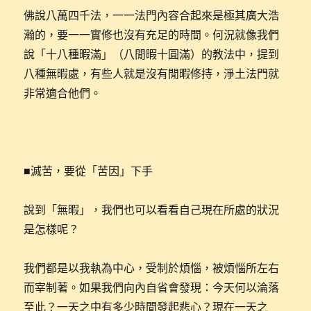
佛說八萬四千法，一一法門內容合起來是極其廣大浩
瀚的，要一一實修也沒有充足的時間。何況就像我們
說「十八種暇滿」（八閒暇十圓滿）的教法中，提到
八種無暇處，有些人就是沒有閒暇修持，淨土法門就
非常適合他們。
■滅苦，要從「苦因」下手
說到「無暇」，我們也可以看看自己現在所處的狀況
是怎樣呢？
我們都是以我執為中心，受制於煩惱，被煩惱所左右
而宰制著。如果我們向內自省會發現：今天何以淪落
至此？一天之中有多少時間發起悲心？現在一天之