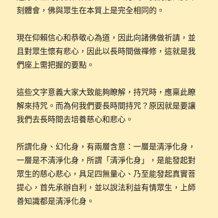
刻體會，佛與眾生在本質上是完全相同的。
現在仰賴信心和恭敬心為道，因此向諸佛做祈請，並
且對眾生懷有悲心，因此以長時間做禪修，這就是我
們座上需把握的要點。
這些文字意義大家大致能夠瞭解，持咒時，應稟此瞭
解來持咒。而為何我們要長時間持咒？原因就是要讓
我們去長時間去培養慈心和悲心。
所謂化身、幻化身，有兩層含意：一層是清淨化身，
一層是不清淨化身，所謂「清淨化身」，是能發起對
眾生的慈心悲心，具足四無量心、乃至能發起真實菩
提心，首先承辦自利，並以說法利益有情眾生，上師
善知識都是清淨化身。