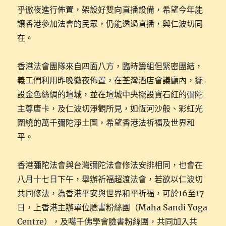
乎徹夜進行佈置，架設好雙向直播設備，希望今年能
讓香港參加法會的民眾，仍能透過直播，與仁波切同
在。
香港法會團隊來自四面八方，臨時籌組但緊密團結，
義工們利用昨晚徹夜佈置，在荃灣酒店會議廳內，擺
設金色絲綢的壇城，並在壇城中央擺設寶石紅的彌陀
主尊唐卡，及仁波切淨觀所見，如恆河沙般、彩虹光
圍繞的萬千彌陀淨土圖，希望香港法祈福及世界和
平。
香港彌陀法會與台灣彌陀法會修法安排相同，也會在
八月十七日下午，舉辦祈福超渡法會，若欲以仁波切
共同修法，為香港平安與世界和平祈福，可於16至17
日，上香港主辦單位臉書粉絲團（Maha Sandi Yoga
Centre），及噶千佛學會臉書粉絲團，共同加入共