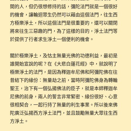
間的人，但仍很想修持的話，彌陀法門就是一個很好
的機會，讓輪迴眾生仍然可以藉由這個法門，往生西
方極樂淨土，所以這個法門是很重要的，還可以關閉
將來往生三惡趣的門，為了這樣的目的，淨土法門等
於提供了行者求生淨土一個便利的機會。
關於極樂淨土，及怙主無量光佛的功德利益，最初是
誰開始宣說的呢？在《大悲白蓮花經》中，就說明了
極樂淨土的法門，是因為釋迦牟尼佛和阿彌陀佛在往
昔結下的緣份：無量劫之前，當時阿彌陀佛身為轉輪
聖王，治下有一個弘揚佛法的臣子，就是本師釋迦牟
尼佛的前身，兩人的誓言非常緊密、緣份很好、心意
很相契合，一起行持了無量的利生事業。所以後來佛
陀廣泛弘揚西方淨土法門，並且鼓勵無量大眾往生西
方淨土。