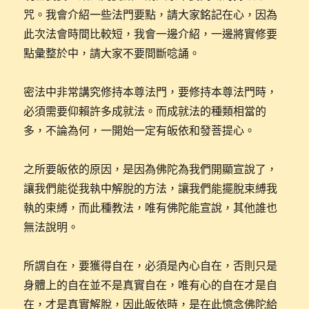
咒。我會介紹一些法門要點，請大家銘記在心，因為
此次法會時間比較短，我會一邊介紹，一邊將實修要
點彙整於中，請大家不要間斷唸誦。
密法中非常講究修持本尊法門，要修持本尊法門時，
必須需要仰賴許多成就法。而成就法的種類相當的
多，不論為何，一開始一定有皈依和發菩提心。
之所要皈依的原因，是因為佛陀為我們開顯宣說了，
讓我們能從我執中解脫的方法，讓我們能擺脫束縛我
執的束縛，而此種教法，唯有佛陀能宣說，其他誰也
無法說明。
所謂自在，要獲得自在，必須是內心自在，否則只是
身體上的自在並不是真實自在，唯有心的自在才是自
在，才是真實解脫，因此皈依時，是在此憶念佛陀給