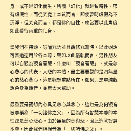
身，或不是幻化而生，所謂「幻化」就是暫時性、帶
有虛假性，而從究竟上本質而言，即使暫時虛假為不
清淨，但究竟而言，都是佛的自性，應當要以此角度
如此看待兩重的化身。
當我們在持頌、唸誦咒語並且觀修咒輪時，以此觀想
可普遍適用於各本尊：譬如以此儀軌而言，男性朋友
可以自觀為觀音菩薩，什麼叫「觀音菩薩」？就是慈
心悲心的代表、大悲的本體，最主要要觀的是四無量
心的慈心悲心，這是觀想重點所在，如果只是單純觀
想色身為觀音，並無太大幫助。
最重要是觀想內心具足慈心與悲心，這也是為何觀音
被尊稱為「一切諸佛之父」，因為所有智慧本尊的本
性都是慈心悲心。由於無量的慈與悲，因此造就智慧
本尊，因此我們稱觀音為「一切諸佛之父」。