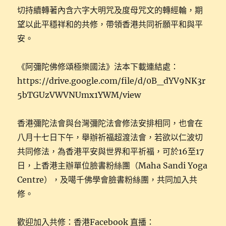
切持續轉著內含六字大明咒及度母咒文的轉經輪，期
望以此平穩祥和的共修，帶領香港共同祈願平和與平
安。
《阿彌陀佛修頌極樂國法》法本下載連結處：
https://drive.google.com/file/d/0B_dYV9NK3r
5bTGUzVWVNUmx1YWM/view
香港彌陀法會與台灣彌陀法會修法安排相同，也會在
八月十七日下午，舉辦祈福超渡法會，若欲以仁波切
共同修法，為香港平安與世界和平祈福，可於16至17
日，上香港主辦單位臉書粉絲團（Maha Sandi Yoga
Centre），及噶千佛學會臉書粉絲團，共同加入共
修。
歡迎加入共修：香港Facebook 直播：