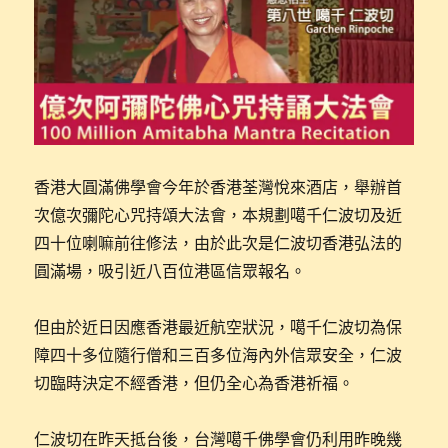
香港大圓滿佛學會今年於香港荃灣悅來酒店，舉辦首
次億次彌陀心咒持頌大法會，本規劃噶千仁波切及近
四十位喇嘛前往修法，由於此次是仁波切香港弘法的
圓滿場，吸引近八百位港區信眾報名。
但由於近日因應香港最近航空狀況，噶千仁波切為保
障四十多位隨行僧和三百多位海內外信眾安全，仁波
切臨時決定不經香港，但仍全心為香港祈福。
仁波切在昨天抵台後，台灣噶千佛學會仍利用昨晚幾