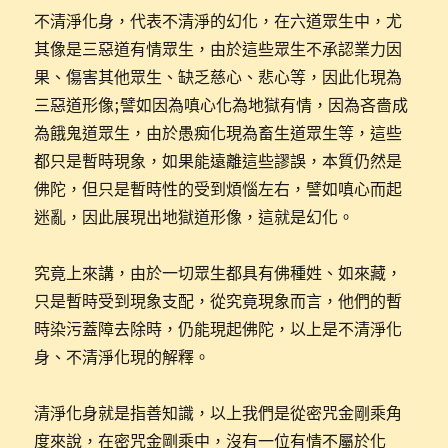
不清淨化身，代表不清淨的幻化，在六道眾生中，尤
其像是三惡道有情眾生，由於這些眾生不承認業力因
果、傷害其他眾生、缺乏慈心、悲心等，因此化現為
三惡道形像;譬如因為嗔心化為地獄有情，因為吝嗇成
為餓鬼道眾生，由於愚痴化現為畜生道眾生等，這些
都只是暫時現象，如果能遠離這些謬誤，本質仍然是
佛陀，但只是暫時性的受到煩惱左右，譬如嗔心而起
迷亂，因此展現出地獄道形像，這就是幻化。
究竟上來講，由於一切眾生都具有佛種姓、如來藏，
只是暫時受到現象支配，從究竟現象而言，他們的暫
時染污蓋障去除時，仍能現起佛陀，以上是不清淨化
身、不清淨化現的解釋。
清淨化身就是指善知識，以上我們是從密咒金剛乘角
度來說，在密咒金剛乘中，沒有一位有情不屬於化