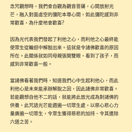
念咒觀想時，我們會自觀為觀音菩薩，心間放射光
芒，融入對面虛空的彌陀本尊心間，如此彌陀感到非
常歡喜，為什麼祂會歡喜?
因為光代表我們發起了利他之心，而利他之心最終能
使眾生從輪迴中解脫出來。這就是令諸佛歡喜的原因
所在。此關係就如同母親張開雙眼，看到了孩子，而
感到非常歡喜一般。
當諸佛看著我們時，知道我們心中生起利他心，而此
利他心是未來能承辦解脫之因，因此諸佛非常歡喜。
若能觀想自他不二的話，就能將此放光成為對諸佛的
供養，此咒語光芒能週遍一切眾生處，以慈心悲心力
量廣遍一切眾生，令眾生獲得慈悲的加持、令其遣除
六道之苦。