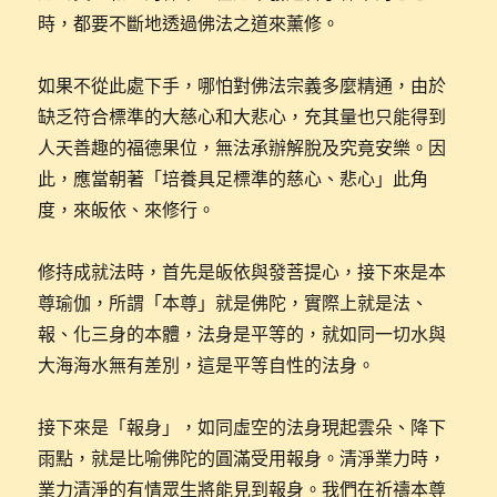
時，都要不斷地透過佛法之道來薰修。
如果不從此處下手，哪怕對佛法宗義多麼精通，由於
缺乏符合標準的大慈心和大悲心，充其量也只能得到
人天善趣的福德果位，無法承辦解脫及究竟安樂。因
此，應當朝著「培養具足標準的慈心、悲心」此角
度，來皈依、來修行。
修持成就法時，首先是皈依與發菩提心，接下來是本
尊瑜伽，所謂「本尊」就是佛陀，實際上就是法、
報、化三身的本體，法身是平等的，就如同一切水與
大海海水無有差別，這是平等自性的法身。
接下來是「報身」，如同虛空的法身現起雲朵、降下
雨點，就是比喻佛陀的圓滿受用報身。清淨業力時，
業力清淨的有情眾生將能見到報身。我們在祈禱本尊