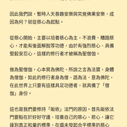
因此我們說，暫時人天善趣安樂與究竟佛果安樂，成
因為何？就從慈心為起點。
從慈心開始，主要以培養慈心為主，不浪費、糟蹋慈
心，才能有後面解脫等功德，由於有強烈慈心、具備
堅毅安忍心，這樣的修行者才被稱為聖僧伽。
做為聖僧伽，心本質為佛陀、所說之言為法寶，身體
為僧伽，如此的修行者身為僧、語為法、意為佛陀，
在此世界上只要有這樣具足功德者，就具備了「僧
伽」身份。
這也是我們要修持「皈依」法門的原因。首先皈依法
門要點在於好好守護、培養自己的慈心、悲心，讓它
達到真正和量的標準，在還未發起合乎標準的慈心