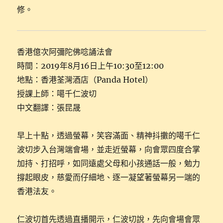
修。
香港億次阿彌陀佛唸誦法會
時間：2019年8月16日上午10:30至12:00
地點：香港荃灣酒店（Panda Hotel）
授課上師：噶千仁波切
中文翻譯：張昆晟
早上十點，透過螢幕，笑容滿面、精神抖擻的噶千仁
波切步入台灣端會場，並走近螢幕，向會眾四度合掌
加持、打招呼，如同遠處父母和小孩通話一般，勉力
撐起眼皮，慈愛而仔細地、逐一凝望著螢幕另一端的
香港法友。
仁波切首先透過直播開示，仁波切說，先向會場會眾