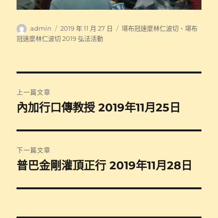
作
發
分
admin
2019 年 11 月 27 日
堪布冠速麼林仁波切
、
堪布
者
佈
類
冠速麼林仁波切 2019 弘法活動
日
期:
文
上一篇文章
章
內加行口傳教授 2019年11月25日
上
一
導
篇
覽
文
下一篇文章
章:
普巴金剛灌頂正行 2019年11月28日
下
一
篇
文