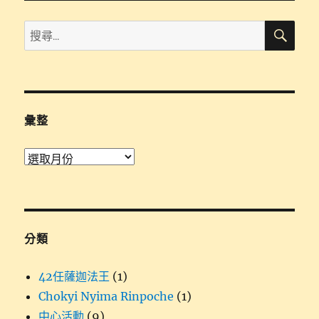
章:
搜
搜
尋
尋
關
鍵
字:
彙整
彙
整
分類
42任薩迦法王
(1)
Chokyi Nyima Rinpoche
(1)
中心活動
(9)