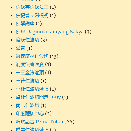
佐欽寺佐欽法王
(1)
佛協會長趙樸初
(1)
佛學講座
(1)
佛母 Dagmola Jamyang Sakya
(3)
偉瑟仁波切
(3)
公告
(1)
冠速麼林仁波切
(13)
剃度法會晚宴
(1)
十三金法灌頂
(1)
卓德仁波切
(1)
卓杜仁波切灌頂
(1)
卓杜仁波切開示 1997
(1)
南卡仁波切
(1)
印度薩迦中心
(3)
啤瑪諸古 Pema Tulku
(26)
喬美仁波切灌頂
(1)