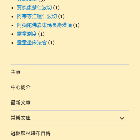
賈傑康楚仁波切
(1)
阿宗寺江嘎仁波切
(1)
阿彌陀佛嘉東瑪長壽灌頂
(1)
靈童剃度
(1)
靈童坐床法會
(1)
主頁
中心簡介
最新文章
展
常樂文庫
開
子
選
冠促麼林堪布自傳
單