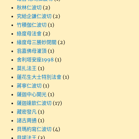
秋林仁波切
(2)
究給企謙仁波切
(2)
竹積伽仁波切
(1)
綠度母法會
(2)
緣度母三勝妙閉關
(2)
翁嘉佛母灌頂
(1)
舍利塔安座1998
(1)
莫扎法王
(1)
蓮花生大士特別法會
(1)
蔣寧仁波切
(1)
薩迦中心開光
(1)
薩迦達欽仁波切
(17)
藏密發凡
(1)
諸古周通
(1)
貝瑪約寫仁波切
(4)
貝諾法王
(3)