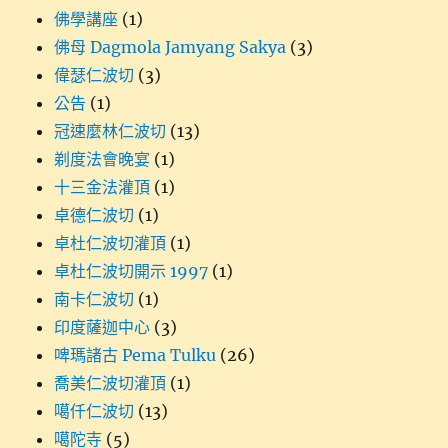
佛學講座
(1)
佛母 Dagmola Jamyang Sakya
(3)
偉瑟仁波切
(3)
公告
(1)
冠速麼林仁波切
(13)
剃度法會晚宴
(1)
十三金法灌頂
(1)
卓德仁波切
(1)
卓杜仁波切灌頂
(1)
卓杜仁波切開示 1997
(1)
南卡仁波切
(1)
印度薩迦中心
(3)
啤瑪諸古 Pema Tulku
(26)
喬美仁波切灌頂
(1)
噶仟仁波切
(13)
噶陀寺
(5)