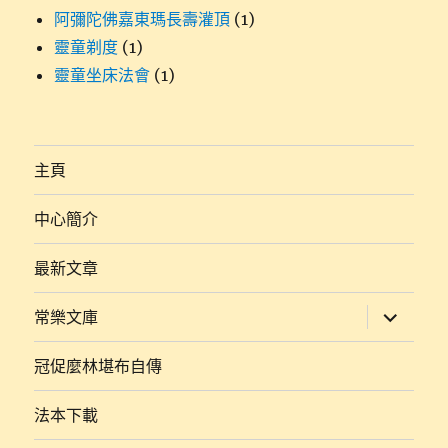
阿彌陀佛嘉東瑪長壽灌頂
(1)
靈童剃度
(1)
靈童坐床法會
(1)
主頁
中心簡介
最新文章
展
常樂文庫
開
子
選
冠促麼林堪布自傳
單
法本下載