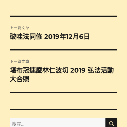
日
期:
文
上一篇文章
章
破哇法同修 2019年12月6日
上
一
導
篇
覽
文
下一篇文章
章:
堪布冠速麼林仁波切 2019 弘法活動
下
一
大合照
篇
文
章:
搜
搜
尋