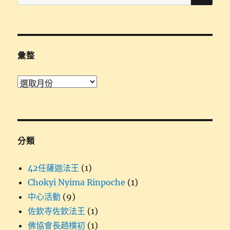
尋
關
鍵
字:
彙整
彙
整
分類
42任薩迦法王
(1)
Chokyi Nyima Rinpoche
(1)
中心活動
(9)
佐欽寺佐欽法王
(1)
佛協會長趙樸初
(1)