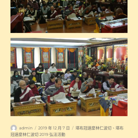
作
發
分
admin
2019 年 12 月 7 日
堪布冠速麼林仁波切
、
堪布
者
佈
類
冠速麼林仁波切 2019 弘法活動