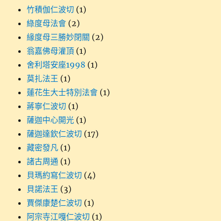
竹積伽仁波切
(1)
綠度母法會
(2)
緣度母三勝妙閉關
(2)
翁嘉佛母灌頂
(1)
舍利塔安座1998
(1)
莫扎法王
(1)
蓮花生大士特別法會
(1)
蔣寧仁波切
(1)
薩迦中心開光
(1)
薩迦達欽仁波切
(17)
藏密發凡
(1)
諸古周通
(1)
貝瑪約寫仁波切
(4)
貝諾法王
(3)
賈傑康楚仁波切
(1)
阿宗寺江嘎仁波切
(1)