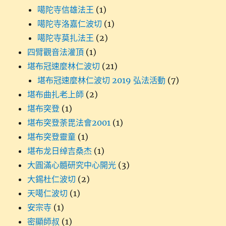
噶陀寺信雄法王
(1)
噶陀寺洛嘉仁波切
(1)
噶陀寺莫扎法王
(2)
四臂觀音法灌頂
(1)
堪布冠速麼林仁波切
(21)
堪布冠速麼林仁波切 2019 弘法活動
(7)
堪布曲扎老上師
(2)
堪布突登
(1)
堪布突登荼毘法會2001
(1)
堪布突登靈童
(1)
堪布龙日绰吉桑杰
(1)
大圓滿心髓研究中心開光
(3)
大錫杜仁波切
(2)
天噶仁波切
(1)
安宗寺
(1)
密顯師叔
(1)