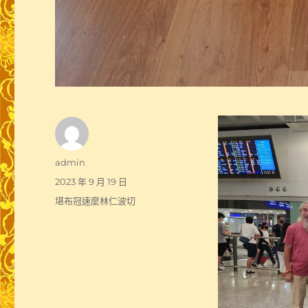
作
admin
者
發
2023 年 9 月 19 日
佈
分
堪布冠速麼林仁波切
日
類
期: