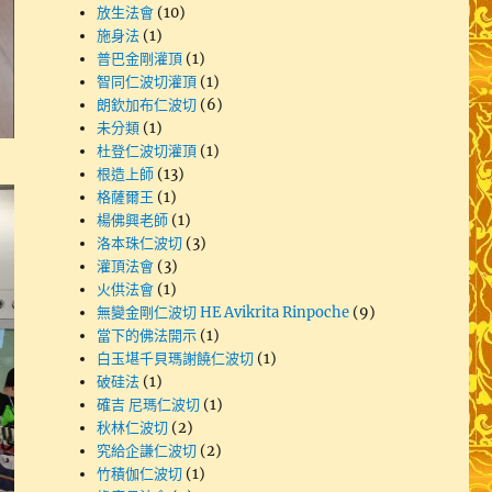
放生法會
(10)
施身法
(1)
普巴金剛灌頂
(1)
智同仁波切灌頂
(1)
朗欽加布仁波切
(6)
未分類
(1)
杜登仁波切灌頂
(1)
根造上師
(13)
格薩爾王
(1)
楊佛興老師
(1)
洛本珠仁波切
(3)
灌頂法會
(3)
火供法會
(1)
無變金剛仁波切 HE Avikrita Rinpoche
(9)
當下的佛法開示
(1)
白玉堪千貝瑪謝饒仁波切
(1)
破硅法
(1)
確吉 尼瑪仁波切
(1)
秋林仁波切
(2)
究給企謙仁波切
(2)
竹積伽仁波切
(1)