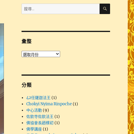
搜
搜
尋
尋
關
鍵
字:
彙整
彙
整
分類
42任薩迦法王
(1)
Chokyi Nyima Rinpoche
(1)
中心活動
(9)
佐欽寺佐欽法王
(1)
佛協會長趙樸初
(1)
佛學講座
(1)