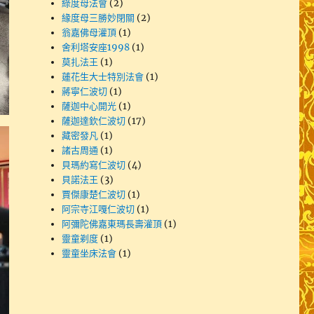
綠度母法會
(2)
緣度母三勝妙閉關
(2)
翁嘉佛母灌頂
(1)
舍利塔安座1998
(1)
莫扎法王
(1)
蓮花生大士特別法會
(1)
蔣寧仁波切
(1)
薩迦中心開光
(1)
薩迦達欽仁波切
(17)
藏密發凡
(1)
諸古周通
(1)
貝瑪約寫仁波切
(4)
貝諾法王
(3)
賈傑康楚仁波切
(1)
阿宗寺江嘎仁波切
(1)
阿彌陀佛嘉東瑪長壽灌頂
(1)
靈童剃度
(1)
靈童坐床法會
(1)