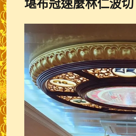
堪布冠速麼林仁波切 