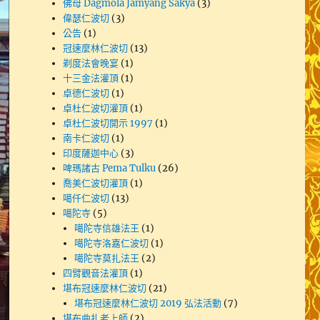
佛母 Dagmola Jamyang Sakya
(3)
偉瑟仁波切
(3)
公告
(1)
冠速麼林仁波切
(13)
剃度法會晚宴
(1)
十三金法灌頂
(1)
卓德仁波切
(1)
卓杜仁波切灌頂
(1)
卓杜仁波切開示 1997
(1)
南卡仁波切
(1)
印度薩迦中心
(3)
啤瑪諸古 Pema Tulku
(26)
喬美仁波切灌頂
(1)
噶仟仁波切
(13)
噶陀寺
(5)
噶陀寺信雄法王
(1)
噶陀寺洛嘉仁波切
(1)
噶陀寺莫扎法王
(2)
四臂觀音法灌頂
(1)
堪布冠速麼林仁波切
(21)
堪布冠速麼林仁波切 2019 弘法活動
(7)
堪布曲扎老上師
(2)