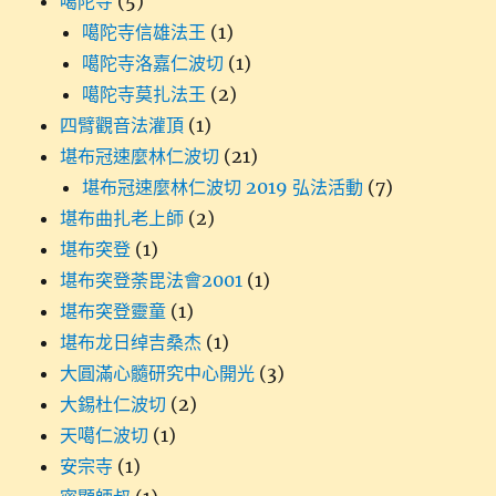
噶陀寺
(5)
噶陀寺信雄法王
(1)
噶陀寺洛嘉仁波切
(1)
噶陀寺莫扎法王
(2)
四臂觀音法灌頂
(1)
堪布冠速麼林仁波切
(21)
堪布冠速麼林仁波切 2019 弘法活動
(7)
堪布曲扎老上師
(2)
堪布突登
(1)
堪布突登荼毘法會2001
(1)
堪布突登靈童
(1)
堪布龙日绰吉桑杰
(1)
大圓滿心髓研究中心開光
(3)
大錫杜仁波切
(2)
天噶仁波切
(1)
安宗寺
(1)