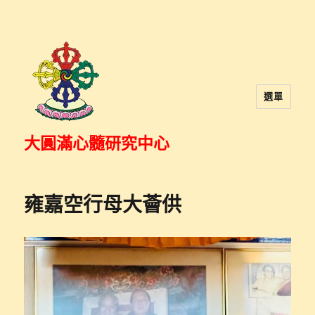
選單
大圓滿心髓研究中心
雍嘉空行母大薈供