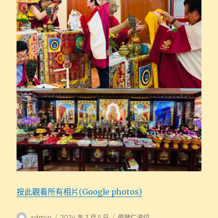
按此觀看所有相片(Google photos)
作
發
分
admin
2024 年 3 月 5 日
偉瑟仁波切