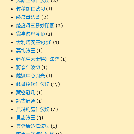
究給企謙仁波切
(2)
竹積伽仁波切
(1)
綠度母法會
(2)
緣度母三勝妙閉關
(2)
翁嘉佛母灌頂
(1)
舍利塔安座1998
(1)
莫扎法王
(1)
蓮花生大士特別法會
(1)
蔣寧仁波切
(1)
薩迦中心開光
(1)
薩迦達欽仁波切
(17)
藏密發凡
(1)
諸古周通
(1)
貝瑪約寫仁波切
(4)
貝諾法王
(3)
賈傑康楚仁波切
(1)