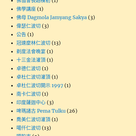
佛協會長趙樸初
(1)
佛學講座
(1)
佛母 Dagmola Jamyang Sakya
(3)
偉瑟仁波切
(3)
公告
(1)
冠速麼林仁波切
(13)
剃度法會晚宴
(1)
十三金法灌頂
(1)
卓德仁波切
(1)
卓杜仁波切灌頂
(1)
卓杜仁波切開示 1997
(1)
南卡仁波切
(1)
印度薩迦中心
(3)
啤瑪諸古 Pema Tulku
(26)
喬美仁波切灌頂
(1)
噶仟仁波切
(13)