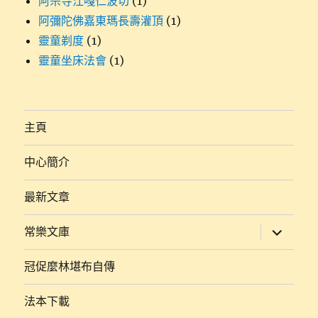
阿宗寺江嘎仁波切
(1)
阿彌陀佛嘉東瑪長壽灌頂
(1)
靈童剃度
(1)
靈童坐床法會
(1)
主頁
中心簡介
最新文章
展
常樂文庫
開
子
選
冠促麼林堪布自傳
單
法本下載