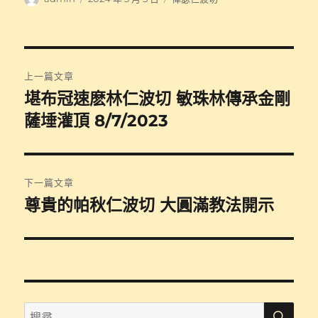
者
佈
類
日
期:
文
上一篇文章
章
堪布冠速麽林仁波切 敏珠林傳𠄘金剛
上
一
薩埵灌頂 8/7/2023
導
篇
覽
文
章:
下一篇文章
尊貴的帕秋仁波切 大圓滿教法開示
下
一
篇
文
章:
搜
搜