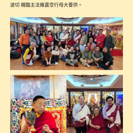
波切 親臨主法雍嘉空行母大薈供。