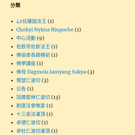
分類
42任薩迦法王
(1)
Chokyi Nyima Rinpoche
(1)
中心活動
(9)
佐欽寺佐欽法王
(1)
佛協會長趙樸初
(1)
佛學講座
(1)
佛母 Dagmola Jamyang Sakya
(3)
偉瑟仁波切
(3)
公告
(1)
冠速麼林仁波切
(13)
剃度法會晚宴
(1)
十三金法灌頂
(1)
卓德仁波切
(1)
卓杜仁波切灌頂
(1)