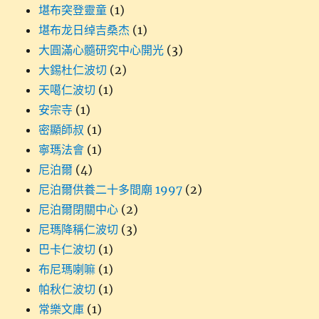
堪布突登靈童
(1)
堪布龙日绰吉桑杰
(1)
大圓滿心髓研究中心開光
(3)
大錫杜仁波切
(2)
天噶仁波切
(1)
安宗寺
(1)
密顯師叔
(1)
寧瑪法會
(1)
尼泊爾
(4)
尼泊爾供養二十多間廟 1997
(2)
尼泊爾閉關中心
(2)
尼瑪降稱仁波切
(3)
巴卡仁波切
(1)
布尼瑪喇嘛
(1)
帕秋仁波切
(1)
常樂文庫
(1)