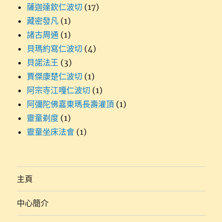
薩迦達欽仁波切
(17)
藏密發凡
(1)
諸古周通
(1)
貝瑪約寫仁波切
(4)
貝諾法王
(3)
賈傑康楚仁波切
(1)
阿宗寺江嘎仁波切
(1)
阿彌陀佛嘉東瑪長壽灌頂
(1)
靈童剃度
(1)
靈童坐床法會
(1)
主頁
中心簡介