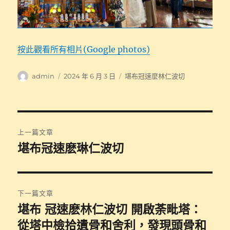
按此觀看所有相片(Google photos)
作
發
分
admin
2024 年 6 月 3 日
堪布冠速麼林仁波切
者
佈
類
日
期:
文
上一篇文章
章
堪布冠速麽琳仁波切
上
一
導
篇
覽
文
下一篇文章
章:
堪布 冠速麽林仁波切 開啟荼毗塔：
下
一
從塔中檢拾遺骨和舍利，發現頭骨和