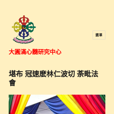
選單
大圓滿心髓研究中心
堪布 冠速麽林仁波切 荼毗法
會