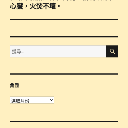
篇
心臟，火焚不壞。
文
章:
搜
搜
尋
尋
關
鍵
字:
彙整
彙
整