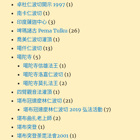
卓杜仁波切開示 1997
(1)
南卡仁波切
(1)
印度薩迦中心
(3)
啤瑪諸古 Pema Tulku
(26)
喬美仁波切灌頂
(1)
噶仟仁波切
(13)
噶陀寺
(5)
噶陀寺信雄法王
(1)
噶陀寺洛嘉仁波切
(1)
噶陀寺莫扎法王
(2)
四臂觀音法灌頂
(1)
堪布冠速麼林仁波切
(21)
堪布冠速麼林仁波切 2019 弘法活動
(7)
堪布曲扎老上師
(2)
堪布突登
(1)
堪布突登荼毘法會2001
(1)