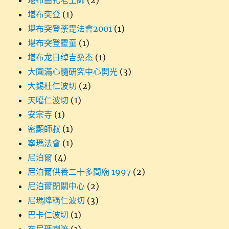
堪布曲扎老上師
(2)
堪布突登
(1)
堪布突登荼毘法會2001
(1)
堪布突登靈童
(1)
堪布龙日绰吉桑杰
(1)
大圓滿心髓研究中心開光
(3)
大錫杜仁波切
(2)
天噶仁波切
(1)
安宗寺
(1)
密顯師叔
(1)
寧瑪法會
(1)
尼泊爾
(4)
尼泊爾供養二十多間廟 1997
(2)
尼泊爾閉關中心
(2)
尼瑪降稱仁波切
(3)
巴卡仁波切
(1)