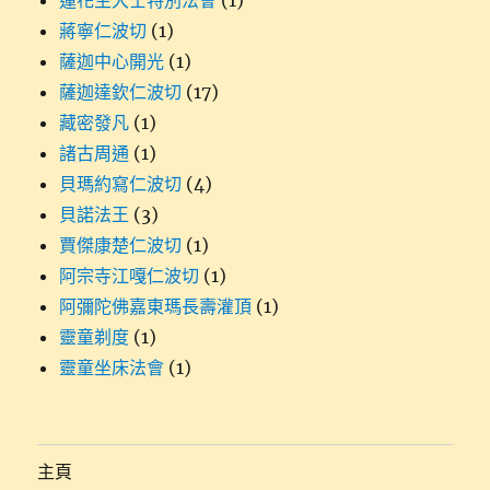
蓮花生大士特別法會
(1)
蔣寧仁波切
(1)
薩迦中心開光
(1)
薩迦達欽仁波切
(17)
藏密發凡
(1)
諸古周通
(1)
貝瑪約寫仁波切
(4)
貝諾法王
(3)
賈傑康楚仁波切
(1)
阿宗寺江嘎仁波切
(1)
阿彌陀佛嘉東瑪長壽灌頂
(1)
靈童剃度
(1)
靈童坐床法會
(1)
主頁