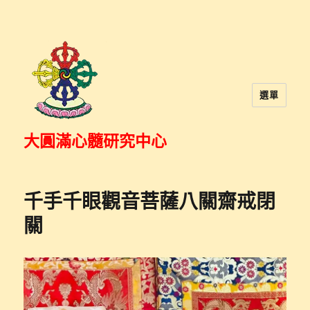
選單
大圓滿心髓研究中心
千手千眼觀音菩薩八關齋戒閉
關