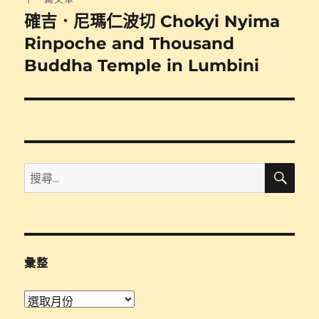
確吉．尼瑪仁波切 Chokyi Nyima
下
一
Rinpoche and Thousand
篇
Buddha Temple in Lumbini
文
章:
搜
搜
尋
尋
關
鍵
字:
彙整
彙