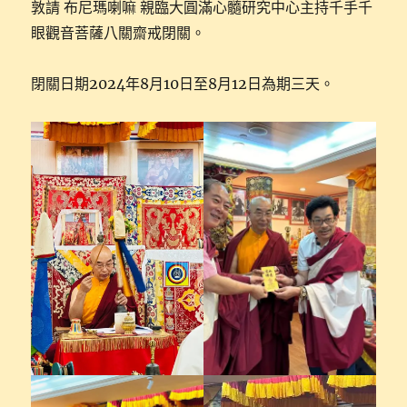
敦請 布尼瑪喇嘛 親臨大圓滿心髓研究中心主持千手千
眼觀音菩薩八關齋戒閉關。
閉關日期2024年8月10日至8月12日為期三天。