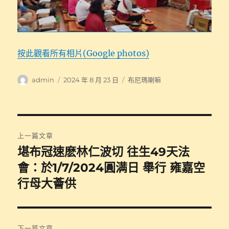
按此觀看所有相片(Google photos)
作
發
分
admin
2024 年 8 月 23 日
布尼瑪喇嘛
者
佈
類
日
期:
文
上一篇文章
章
堪布冠速麽林仁波切 往生49天法
上
一
會：於1/7/2024圓满日 舉行 雍嘉空
導
篇
行母大薈供
覽
文
章:
下一篇文章