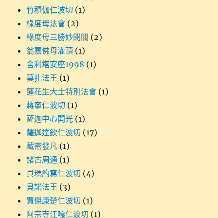
竹積伽仁波切
(1)
綠度母法會
(2)
緣度母三勝妙閉關
(2)
翁嘉佛母灌頂
(1)
舍利塔安座1998
(1)
莫扎法王
(1)
蓮花生大士特別法會
(1)
蔣寧仁波切
(1)
薩迦中心開光
(1)
薩迦達欽仁波切
(17)
藏密發凡
(1)
諸古周通
(1)
貝瑪約寫仁波切
(4)
貝諾法王
(3)
賈傑康楚仁波切
(1)
阿宗寺江嘎仁波切
(1)