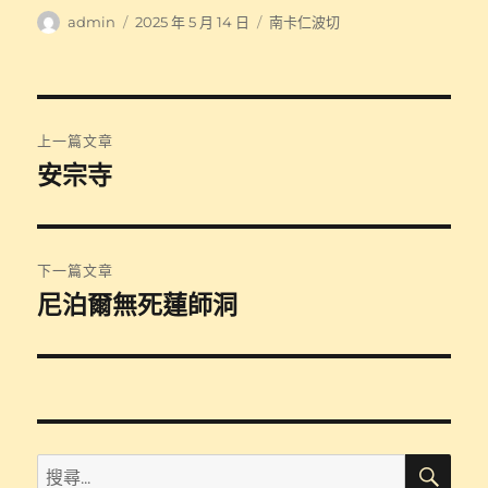
作
發
分
admin
2025 年 5 月 14 日
南卡仁波切
者
佈
類
日
期:
文
上一篇文章
章
安宗寺
上
一
導
篇
覽
文
下一篇文章
章:
尼泊爾無死蓮師洞
下
一
篇
文
章:
搜
搜
尋