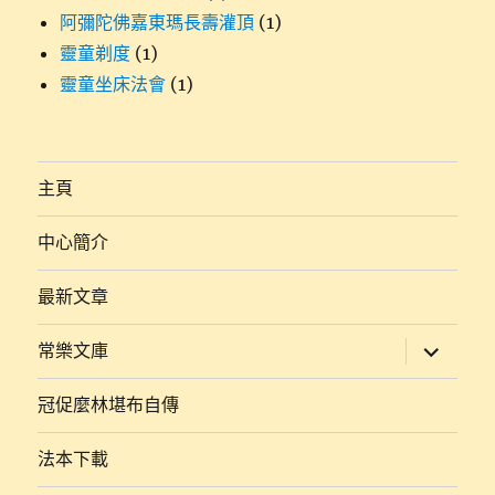
阿彌陀佛嘉東瑪長壽灌頂
(1)
靈童剃度
(1)
靈童坐床法會
(1)
主頁
中心簡介
最新文章
展
常樂文庫
開
子
選
冠促麼林堪布自傳
單
法本下載