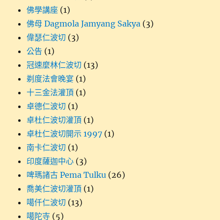
佛學講座
(1)
佛母 Dagmola Jamyang Sakya
(3)
偉瑟仁波切
(3)
公告
(1)
冠速麼林仁波切
(13)
剃度法會晚宴
(1)
十三金法灌頂
(1)
卓德仁波切
(1)
卓杜仁波切灌頂
(1)
卓杜仁波切開示 1997
(1)
南卡仁波切
(1)
印度薩迦中心
(3)
啤瑪諸古 Pema Tulku
(26)
喬美仁波切灌頂
(1)
噶仟仁波切
(13)
噶陀寺
(5)