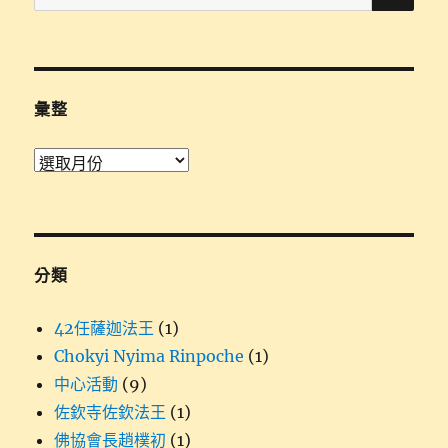
尋
關
鍵
字:
彙整
彙
整
分類
42任薩迦法王
(1)
Chokyi Nyima Rinpoche
(1)
中心活動
(9)
佐欽寺佐欽法王
(1)
佛協會長趙樸初
(1)