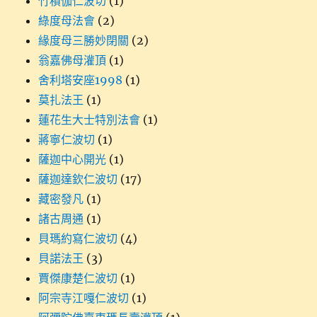
竹積伽仁波切
(1)
綠度母法會
(2)
緣度母三勝妙閉關
(2)
翁嘉佛母灌頂
(1)
舍利塔安座1998
(1)
莫扎法王
(1)
蓮花生大士特別法會
(1)
蔣寧仁波切
(1)
薩迦中心開光
(1)
薩迦達欽仁波切
(17)
藏密發凡
(1)
諸古周通
(1)
貝瑪約寫仁波切
(4)
貝諾法王
(3)
賈傑康楚仁波切
(1)
阿宗寺江嘎仁波切
(1)