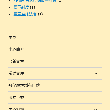
阿彌陀佛嘉東瑪長壽灌頂
(1)
靈童剃度
(1)
靈童坐床法會
(1)
主頁
中心簡介
最新文章
展
常樂文庫
開
子
選
冠促麼林堪布自傳
單
法本下載
展
中心相簿