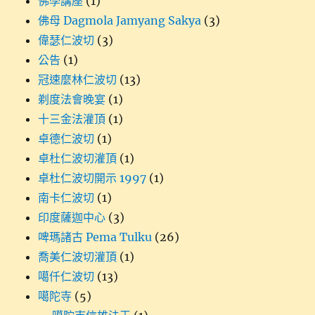
佛學講座
(1)
佛母 Dagmola Jamyang Sakya
(3)
偉瑟仁波切
(3)
公告
(1)
冠速麼林仁波切
(13)
剃度法會晚宴
(1)
十三金法灌頂
(1)
卓德仁波切
(1)
卓杜仁波切灌頂
(1)
卓杜仁波切開示 1997
(1)
南卡仁波切
(1)
印度薩迦中心
(3)
啤瑪諸古 Pema Tulku
(26)
喬美仁波切灌頂
(1)
噶仟仁波切
(13)
噶陀寺
(5)