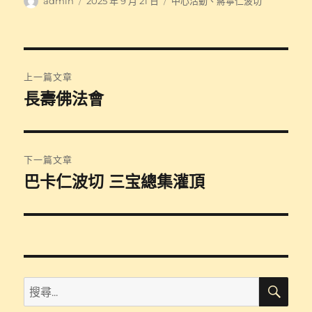
作
發
分
admin
2025 年 9 月 21 日
中心活動
、
蔣寧仁波切
者
佈
類
日
期:
文
上一篇文章
章
長壽佛法會
上
一
導
篇
覽
文
下一篇文章
章:
巴卡仁波切 三宝總集灌頂
下
一
篇
文
章:
搜
搜
尋
尋