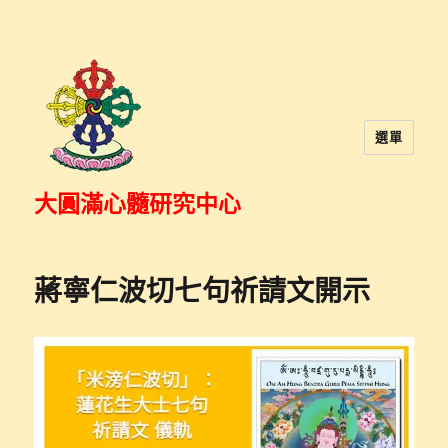
選單
大圓滿心髓研究中心
蔣寧仁波切七句祈請文開示