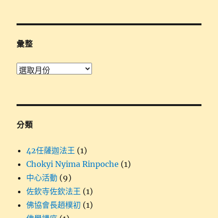
關
鍵
字:
彙整
彙
整
分類
42任薩迦法王
(1)
Chokyi Nyima Rinpoche
(1)
中心活動
(9)
佐欽寺佐欽法王
(1)
佛協會長趙樸初
(1)