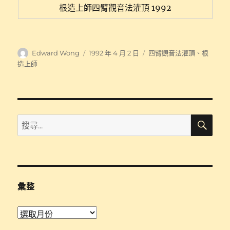
根造上師四臂觀音法灌頂 1992
作
發
分
Edward Wong
1992 年 4 月 2 日
四臂觀音法灌頂
、
根
者
佈
類
造上師
日
期:
搜
搜
尋
尋
關
鍵
字:
彙整
彙
整