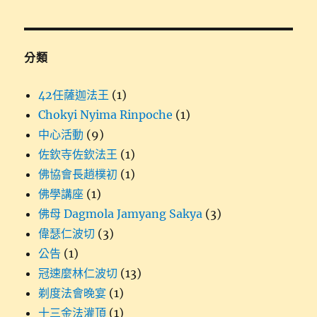
分類
42任薩迦法王
(1)
Chokyi Nyima Rinpoche
(1)
中心活動
(9)
佐欽寺佐欽法王
(1)
佛協會長趙樸初
(1)
佛學講座
(1)
佛母 Dagmola Jamyang Sakya
(3)
偉瑟仁波切
(3)
公告
(1)
冠速麼林仁波切
(13)
剃度法會晚宴
(1)
十三金法灌頂
(1)