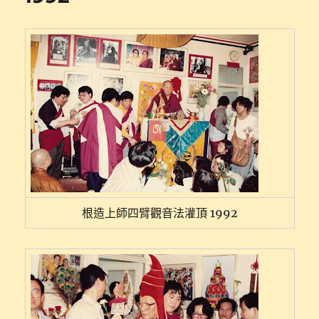
根造上師四臂觀音法灌頂 1992