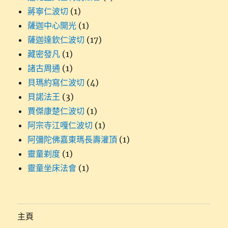
蔣寧仁波切
(1)
薩迦中心開光
(1)
薩迦達欽仁波切
(17)
藏密發凡
(1)
諸古周通
(1)
貝瑪約寫仁波切
(4)
貝諾法王
(3)
賈傑康楚仁波切
(1)
阿宗寺江嘎仁波切
(1)
阿彌陀佛嘉東瑪長壽灌頂
(1)
靈童剃度
(1)
靈童坐床法會
(1)
主頁