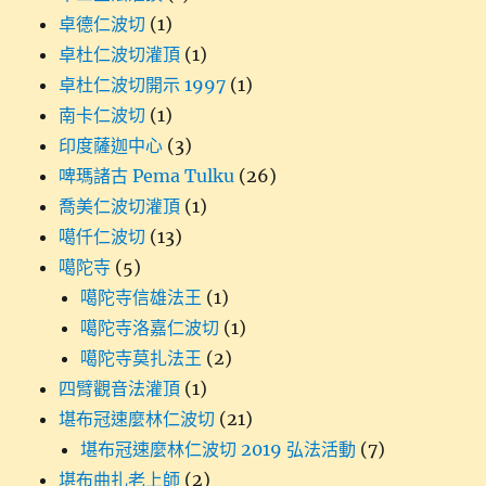
卓德仁波切
(1)
卓杜仁波切灌頂
(1)
卓杜仁波切開示 1997
(1)
南卡仁波切
(1)
印度薩迦中心
(3)
啤瑪諸古 Pema Tulku
(26)
喬美仁波切灌頂
(1)
噶仟仁波切
(13)
噶陀寺
(5)
噶陀寺信雄法王
(1)
噶陀寺洛嘉仁波切
(1)
噶陀寺莫扎法王
(2)
四臂觀音法灌頂
(1)
堪布冠速麼林仁波切
(21)
堪布冠速麼林仁波切 2019 弘法活動
(7)
堪布曲扎老上師
(2)