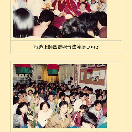
根造上師四臂觀音法灌頂 1992