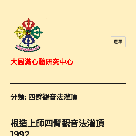
選單
大圓滿心髓研究中心
分類:
四臂觀音法灌頂
根造上師四臂觀音法灌頂
1992