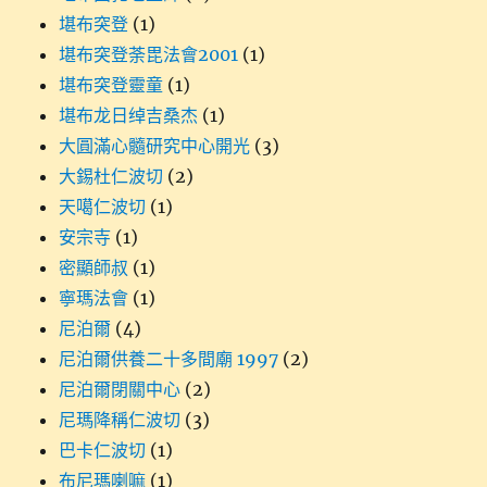
堪布突登
(1)
堪布突登荼毘法會2001
(1)
堪布突登靈童
(1)
堪布龙日绰吉桑杰
(1)
大圓滿心髓研究中心開光
(3)
大錫杜仁波切
(2)
天噶仁波切
(1)
安宗寺
(1)
密顯師叔
(1)
寧瑪法會
(1)
尼泊爾
(4)
尼泊爾供養二十多間廟 1997
(2)
尼泊爾閉關中心
(2)
尼瑪降稱仁波切
(3)
巴卡仁波切
(1)
布尼瑪喇嘛
(1)