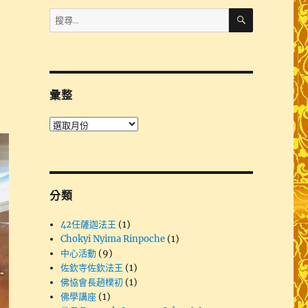
搜
搜
尋
尋
關
鍵
字:
彙整
彙
整
分類
42任薩迦法王
(1)
Chokyi Nyima Rinpoche
(1)
中心活動
(9)
佐欽寺佐欽法王
(1)
佛協會長趙樸初
(1)
佛學講座
(1)