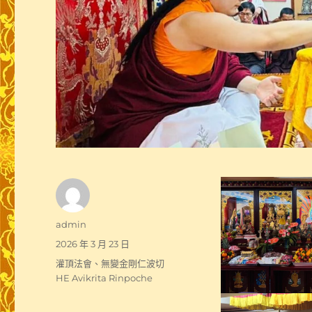
作
admin
者
發
2026 年 3 月 23 日
佈
分
灌頂法會
、
無變金剛仁波切
日
類
HE Avikrita Rinpoche
期: