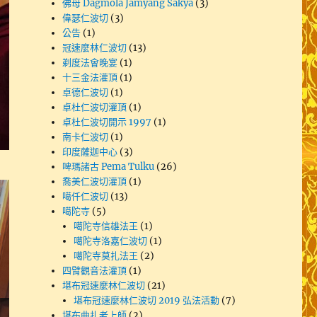
佛母 Dagmola Jamyang Sakya
(3)
偉瑟仁波切
(3)
公告
(1)
冠速麼林仁波切
(13)
剃度法會晚宴
(1)
十三金法灌頂
(1)
卓德仁波切
(1)
卓杜仁波切灌頂
(1)
卓杜仁波切開示 1997
(1)
南卡仁波切
(1)
印度薩迦中心
(3)
啤瑪諸古 Pema Tulku
(26)
喬美仁波切灌頂
(1)
噶仟仁波切
(13)
噶陀寺
(5)
噶陀寺信雄法王
(1)
噶陀寺洛嘉仁波切
(1)
噶陀寺莫扎法王
(2)
四臂觀音法灌頂
(1)
堪布冠速麼林仁波切
(21)
堪布冠速麼林仁波切 2019 弘法活動
(7)
堪布曲扎老上師
(2)