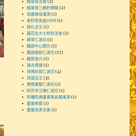
綠度母法會
(2)
緣度母三勝妙閉關
(2)
翁嘉佛母灌頂
(1)
舍利塔安座1998
(1)
莫扎法王
(1)
蓮花生大士特別法會
(1)
蔣寧仁波切
(1)
薩迦中心開光
(1)
薩迦達欽仁波切
(17)
藏密發凡
(1)
諸古周通
(1)
貝瑪約寫仁波切
(4)
貝諾法王
(3)
賈傑康楚仁波切
(1)
阿宗寺江嘎仁波切
(1)
阿彌陀佛嘉東瑪長壽灌頂
(1)
靈童剃度
(1)
靈童坐床法會
(1)