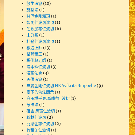
放生法會
(10)
施身法
(1)
普巴金剛灌頂
(1)
智同仁波切灌頂
(1)
朗欽加布仁波切
(6)
未分類
(1)
杜登仁波切灌頂
(1)
根造上師
(13)
格薩爾王
(1)
楊佛興老師
(1)
洛本珠仁波切
(3)
灌頂法會
(3)
火供法會
(1)
無變金剛仁波切 HE Avikrita Rinpoche
(9)
當下的佛法開示
(1)
白玉堪千貝瑪謝饒仁波切
(1)
破硅法
(1)
確吉 尼瑪仁波切
(1)
秋林仁波切
(2)
究給企謙仁波切
(2)
竹積伽仁波切
(1)