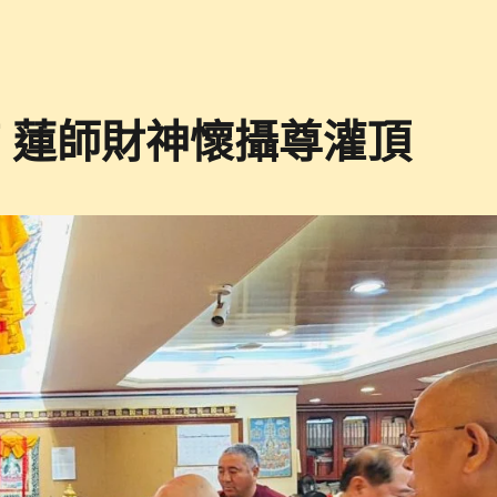
 主持 蓮師財神懷攝尊灌頂