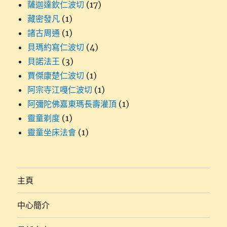
薩迦達欽仁波切
(17)
藏密發凡
(1)
諸古周通
(1)
貝瑪約寫仁波切
(4)
貝諾法王
(3)
賈傑康楚仁波切
(1)
阿宗寺江嘎仁波切
(1)
阿彌陀佛嘉東瑪長壽灌頂
(1)
靈童剃度
(1)
靈童坐床法會
(1)
主頁
中心簡介