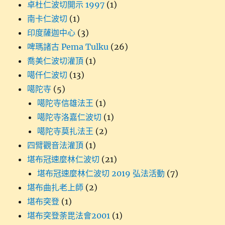
卓杜仁波切開示 1997
(1)
南卡仁波切
(1)
印度薩迦中心
(3)
啤瑪諸古 Pema Tulku
(26)
喬美仁波切灌頂
(1)
噶仟仁波切
(13)
噶陀寺
(5)
噶陀寺信雄法王
(1)
噶陀寺洛嘉仁波切
(1)
噶陀寺莫扎法王
(2)
四臂觀音法灌頂
(1)
堪布冠速麼林仁波切
(21)
堪布冠速麼林仁波切 2019 弘法活動
(7)
堪布曲扎老上師
(2)
堪布突登
(1)
堪布突登荼毘法會2001
(1)