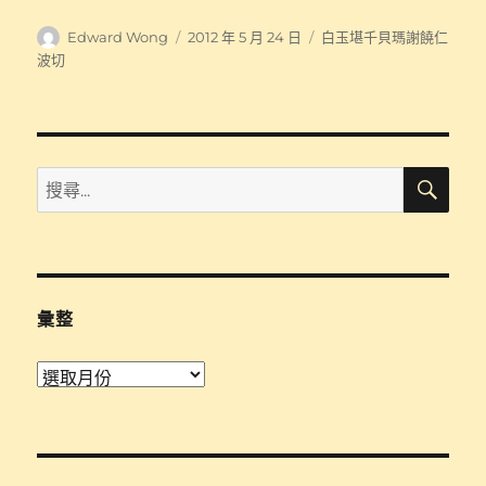
作
發
分
Edward Wong
2012 年 5 月 24 日
白玉堪千貝瑪謝饒仁
者
佈
類
波切
日
期:
搜
搜
尋
尋
關
鍵
字:
彙整
彙
整