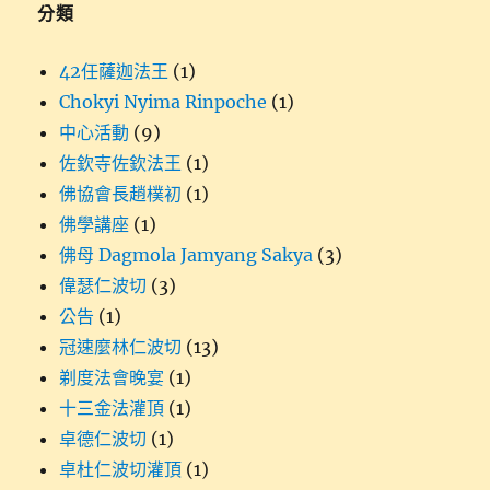
分類
42任薩迦法王
(1)
Chokyi Nyima Rinpoche
(1)
中心活動
(9)
佐欽寺佐欽法王
(1)
佛協會長趙樸初
(1)
佛學講座
(1)
佛母 Dagmola Jamyang Sakya
(3)
偉瑟仁波切
(3)
公告
(1)
冠速麼林仁波切
(13)
剃度法會晚宴
(1)
十三金法灌頂
(1)
卓德仁波切
(1)
卓杜仁波切灌頂
(1)