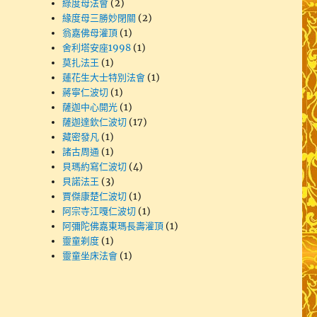
綠度母法會
(2)
緣度母三勝妙閉關
(2)
翁嘉佛母灌頂
(1)
舍利塔安座1998
(1)
莫扎法王
(1)
蓮花生大士特別法會
(1)
蔣寧仁波切
(1)
薩迦中心開光
(1)
薩迦達欽仁波切
(17)
藏密發凡
(1)
諸古周通
(1)
貝瑪約寫仁波切
(4)
貝諾法王
(3)
賈傑康楚仁波切
(1)
阿宗寺江嘎仁波切
(1)
阿彌陀佛嘉東瑪長壽灌頂
(1)
靈童剃度
(1)
靈童坐床法會
(1)