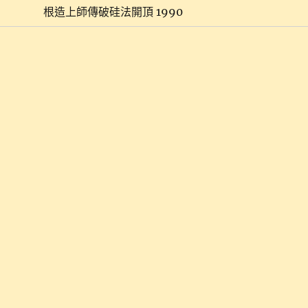
根造上師傳破硅法開頂 1990