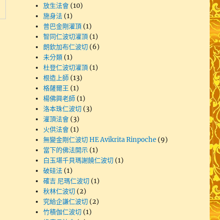
放生法會
(10)
施身法
(1)
普巴金剛灌頂
(1)
智同仁波切灌頂
(1)
朗欽加布仁波切
(6)
未分類
(1)
杜登仁波切灌頂
(1)
根造上師
(13)
格薩爾王
(1)
楊佛興老師
(1)
洛本珠仁波切
(3)
灌頂法會
(3)
火供法會
(1)
無變金剛仁波切 HE Avikrita Rinpoche
(9)
當下的佛法開示
(1)
白玉堪千貝瑪謝饒仁波切
(1)
破硅法
(1)
確吉 尼瑪仁波切
(1)
秋林仁波切
(2)
究給企謙仁波切
(2)
竹積伽仁波切
(1)