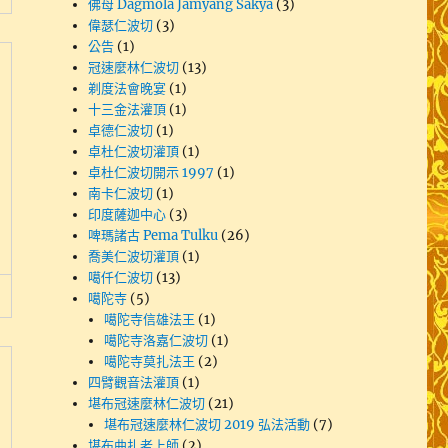
佛母 Dagmola Jamyang Sakya
(3)
偉瑟仁波切
(3)
公告
(1)
冠速麼林仁波切
(13)
剃度法會晚宴
(1)
十三金法灌頂
(1)
卓德仁波切
(1)
卓杜仁波切灌頂
(1)
卓杜仁波切開示 1997
(1)
南卡仁波切
(1)
印度薩迦中心
(3)
啤瑪諸古 Pema Tulku
(26)
喬美仁波切灌頂
(1)
噶仟仁波切
(13)
噶陀寺
(5)
噶陀寺信雄法王
(1)
噶陀寺洛嘉仁波切
(1)
噶陀寺莫扎法王
(2)
四臂觀音法灌頂
(1)
堪布冠速麼林仁波切
(21)
堪布冠速麼林仁波切 2019 弘法活動
(7)
堪布曲扎老上師
(2)