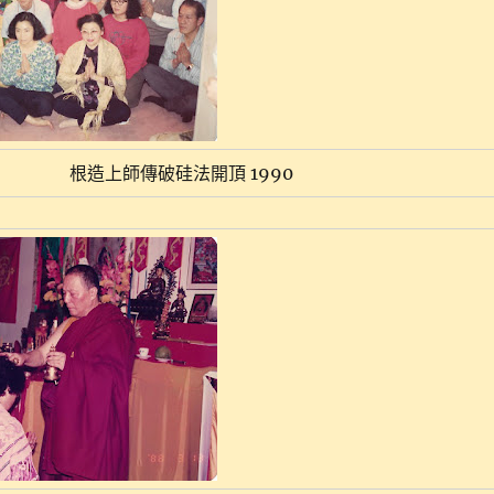
根造上師傳破硅法開頂 1990