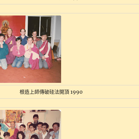
根造上師傳破硅法開頂 1990