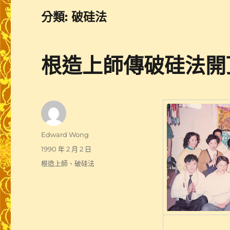
分類:
破硅法
根造上師傳破硅法開頂
作
Edward Wong
者
發
1990 年 2 月 2 日
佈
分
根造上師
、
破硅法
日
類
期: