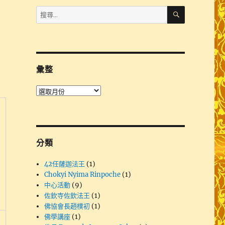
搜
搜
尋
尋
關
鍵
字:
彙整
彙
整
分類
42任薩迦法王
(1)
Chokyi Nyima Rinpoche
(1)
中心活動
(9)
佐欽寺佐欽法王
(1)
佛協會長趙樸初
(1)
佛學講座
(1)