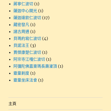
蔣寧仁波切
(1)
薩迦中心開光
(1)
薩迦達欽仁波切
(17)
藏密發凡
(1)
諸古周通
(1)
貝瑪約寫仁波切
(4)
貝諾法王
(3)
賈傑康楚仁波切
(1)
阿宗寺江嘎仁波切
(1)
阿彌陀佛嘉東瑪長壽灌頂
(1)
靈童剃度
(1)
靈童坐床法會
(1)
主頁