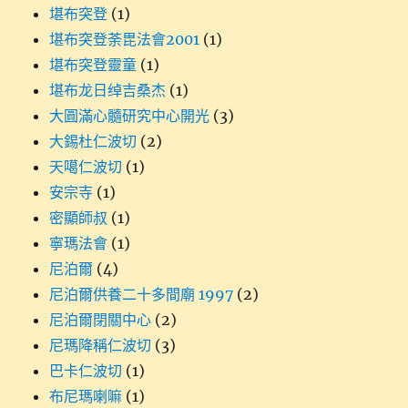
堪布突登
(1)
堪布突登荼毘法會2001
(1)
堪布突登靈童
(1)
堪布龙日绰吉桑杰
(1)
大圓滿心髓研究中心開光
(3)
大錫杜仁波切
(2)
天噶仁波切
(1)
安宗寺
(1)
密顯師叔
(1)
寧瑪法會
(1)
尼泊爾
(4)
尼泊爾供養二十多間廟 1997
(2)
尼泊爾閉關中心
(2)
尼瑪降稱仁波切
(3)
巴卡仁波切
(1)
布尼瑪喇嘛
(1)