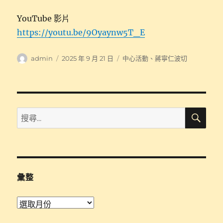
YouTube 影片
https://youtu.be/9Oyaynw5T_E
作
發
分
admin
2025 年 9 月 21 日
中心活動
、
蔣寧仁波切
者
佈
類
日
期:
搜
搜
尋
尋
關
鍵
字:
彙整
彙
整