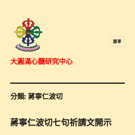
選單
大圓滿心髓研究中心
分類:
蔣寧仁波切
蔣寧仁波切七句祈請文開示