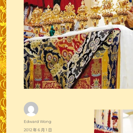
作
Edward Wong
者
發
2012 年 6 月 1 日