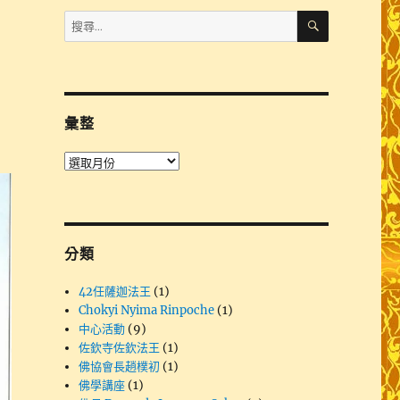
搜
搜
尋
尋
關
鍵
字:
彙整
彙
整
分類
42任薩迦法王
(1)
Chokyi Nyima Rinpoche
(1)
中心活動
(9)
佐欽寺佐欽法王
(1)
佛協會長趙樸初
(1)
佛學講座
(1)