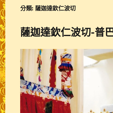
分類:
薩迦達欽仁波切
薩迦達欽仁波切-普巴