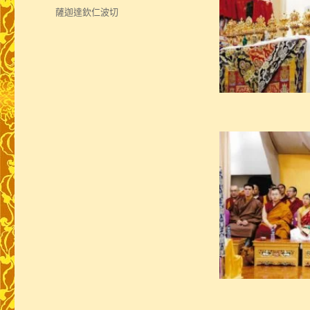
佈
分
薩迦達欽仁波切
日
類
期: