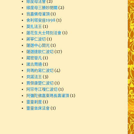
綠度母法會
(2)
緣度母三勝妙閉關
(2)
翁嘉佛母灌頂
(1)
舍利塔安座1998
(1)
莫扎法王
(1)
蓮花生大士特別法會
(1)
蔣寧仁波切
(1)
薩迦中心開光
(1)
薩迦達欽仁波切
(17)
藏密發凡
(1)
諸古周通
(1)
貝瑪約寫仁波切
(4)
貝諾法王
(3)
賈傑康楚仁波切
(1)
阿宗寺江嘎仁波切
(1)
阿彌陀佛嘉東瑪長壽灌頂
(1)
靈童剃度
(1)
靈童坐床法會
(1)