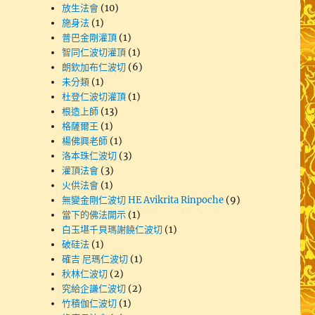
放生法會
(10)
施身法
(1)
普巴金剛灌頂
(1)
智同仁波切灌頂
(1)
朗欽加布仁波切
(6)
未分類
(1)
杜登仁波切灌頂
(1)
根造上師
(13)
格薩爾王
(1)
楊佛興老師
(1)
洛本珠仁波切
(3)
灌頂法會
(3)
火供法會
(1)
無變金剛仁波切 HE Avikrita Rinpoche
(9)
當下的佛法開示
(1)
白玉堪千貝瑪謝饒仁波切
(1)
破硅法
(1)
確吉 尼瑪仁波切
(1)
秋林仁波切
(2)
究給企謙仁波切
(2)
竹積伽仁波切
(1)