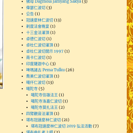
佛母 Dagmola Jamyang Sakya
(3)
偉瑟仁波切
(3)
公告
(1)
冠速麼林仁波切
(13)
剃度法會晚宴
(1)
十三金法灌頂
(1)
卓德仁波切
(1)
卓杜仁波切灌頂
(1)
卓杜仁波切開示 1997
(1)
南卡仁波切
(1)
印度薩迦中心
(3)
啤瑪諸古 Pema Tulku
(26)
喬美仁波切灌頂
(1)
噶仟仁波切
(13)
噶陀寺
(5)
噶陀寺信雄法王
(1)
噶陀寺洛嘉仁波切
(1)
噶陀寺莫扎法王
(2)
四臂觀音法灌頂
(1)
堪布冠速麼林仁波切
(21)
堪布冠速麼林仁波切 2019 弘法活動
(7)
堪布曲扎老上師
(2)