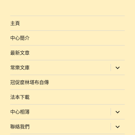
主頁
中心簡介
最新文章
展
常樂文庫
開
子
選
冠促麼林堪布自傳
單
法本下載
展
中心相簿
開
子
選
展
聯絡我們
單
開
子