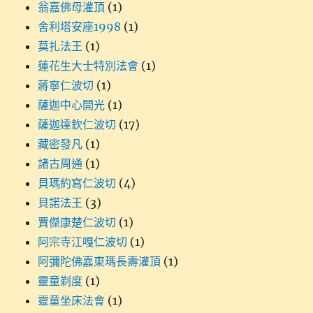
翁嘉佛母灌頂
(1)
舍利塔安座1998
(1)
莫扎法王
(1)
蓮花生大士特別法會
(1)
蔣寧仁波切
(1)
薩迦中心開光
(1)
薩迦達欽仁波切
(17)
藏密發凡
(1)
諸古周通
(1)
貝瑪約寫仁波切
(4)
貝諾法王
(3)
賈傑康楚仁波切
(1)
阿宗寺江嘎仁波切
(1)
阿彌陀佛嘉東瑪長壽灌頂
(1)
靈童剃度
(1)
靈童坐床法會
(1)