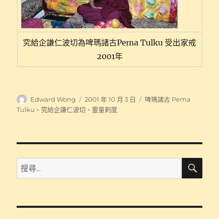
究給企謙仁波切為啤瑪諸古Pema Tulku 受出家戒
2001年
作
發
分
Edward Wong
2001 年 10 月 3 日
啤瑪諸古 Pema
者
佈
類
Tulku
、
究給企謙仁波切
、
靈童剃度
日
期:
搜
搜
尋
尋
關
鍵