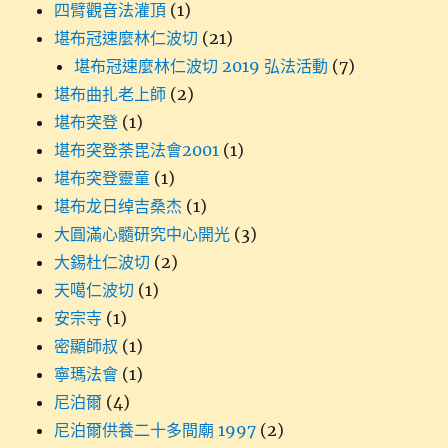
四臂觀音法灌頂
(1)
堪布冠速麼林仁波切
(21)
堪布冠速麼林仁波切 2019 弘法活動
(7)
堪布曲扎老上師
(2)
堪布突登
(1)
堪布突登荼毘法會2001
(1)
堪布突登靈童
(1)
堪布龙日绰吉桑杰
(1)
大圓滿心髓研究中心開光
(3)
大錫杜仁波切
(2)
天噶仁波切
(1)
安宗寺
(1)
密顯師叔
(1)
寧瑪法會
(1)
尼泊爾
(4)
尼泊爾供養二十多間廟 1997
(2)