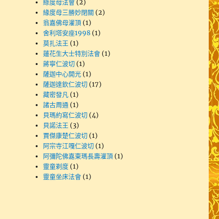
綠度母法會
(2)
緣度母三勝妙閉關
(2)
翁嘉佛母灌頂
(1)
舍利塔安座1998
(1)
莫扎法王
(1)
蓮花生大士特別法會
(1)
蔣寧仁波切
(1)
薩迦中心開光
(1)
薩迦達欽仁波切
(17)
藏密發凡
(1)
諸古周通
(1)
貝瑪約寫仁波切
(4)
貝諾法王
(3)
賈傑康楚仁波切
(1)
阿宗寺江嘎仁波切
(1)
阿彌陀佛嘉東瑪長壽灌頂
(1)
靈童剃度
(1)
靈童坐床法會
(1)