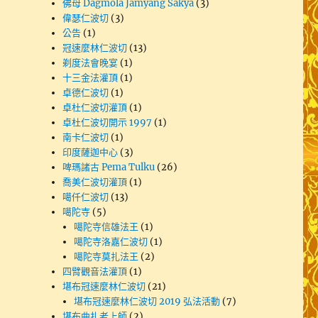
佛母 Dagmola Jamyang Sakya
(3)
偉瑟仁波切
(3)
公告
(1)
冠速麼林仁波切
(13)
剃度法會晚宴
(1)
十三金法灌頂
(1)
卓德仁波切
(1)
卓杜仁波切灌頂
(1)
卓杜仁波切開示 1997
(1)
南卡仁波切
(1)
印度薩迦中心
(3)
啤瑪諸古 Pema Tulku
(26)
喬美仁波切灌頂
(1)
噶仟仁波切
(13)
噶陀寺
(5)
噶陀寺信雄法王
(1)
噶陀寺洛嘉仁波切
(1)
噶陀寺莫扎法王
(2)
四臂觀音法灌頂
(1)
堪布冠速麼林仁波切
(21)
堪布冠速麼林仁波切 2019 弘法活動
(7)
堪布曲扎老上師
(2)