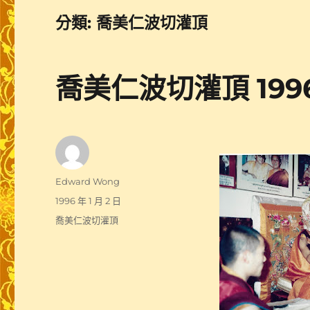
分類:
喬美仁波切灌頂
喬美仁波切灌頂 199
作
Edward Wong
者
發
1996 年 1 月 2 日
佈
分
喬美仁波切灌頂
日
類
期: