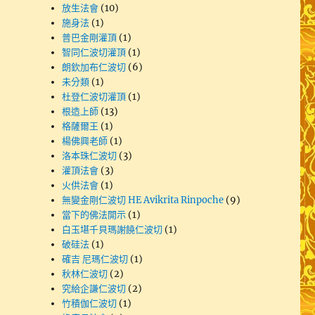
放生法會
(10)
施身法
(1)
普巴金剛灌頂
(1)
智同仁波切灌頂
(1)
朗欽加布仁波切
(6)
未分類
(1)
杜登仁波切灌頂
(1)
根造上師
(13)
格薩爾王
(1)
楊佛興老師
(1)
洛本珠仁波切
(3)
灌頂法會
(3)
火供法會
(1)
無變金剛仁波切 HE Avikrita Rinpoche
(9)
當下的佛法開示
(1)
白玉堪千貝瑪謝饒仁波切
(1)
破硅法
(1)
確吉 尼瑪仁波切
(1)
秋林仁波切
(2)
究給企謙仁波切
(2)
竹積伽仁波切
(1)