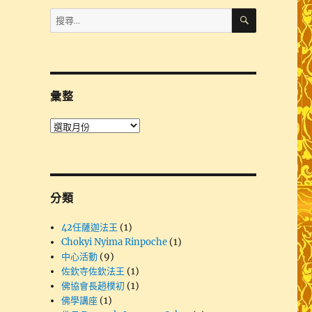
搜
搜
尋
尋
關
鍵
字:
彙整
彙
整
分類
42任薩迦法王
(1)
Chokyi Nyima Rinpoche
(1)
中心活動
(9)
佐欽寺佐欽法王
(1)
佛協會長趙樸初
(1)
佛學講座
(1)